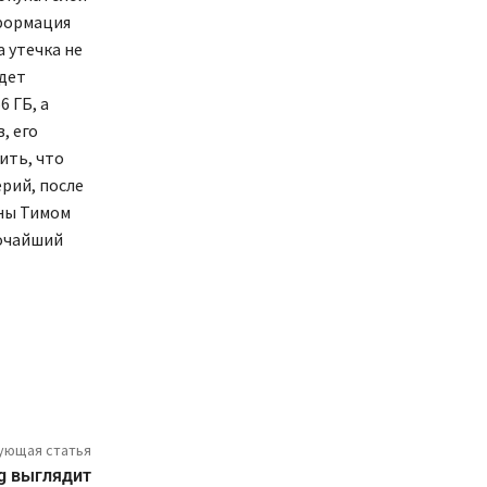
формация
а утечка не
удет
 ГБ, а
, его
ить, что
ерий, после
ены Тимом
сочайший
ующая статья
g выглядит