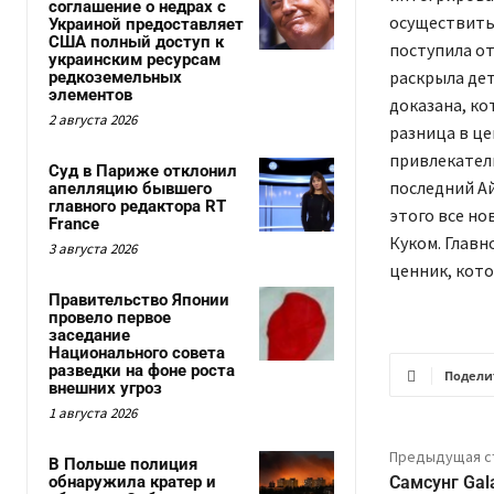
соглашение о недрах с
осуществить
Украиной предоставляет
США полный доступ к
поступила от
украинским ресурсам
раскрыла дет
редкоземельных
элементов
доказана, ко
2 августа 2026
разница в це
привлекател
Суд в Париже отклонил
последний Ай
апелляцию бывшего
главного редактора RT
этого все но
France
Куком. Главн
3 августа 2026
ценник, кот
Правительство Японии
провело первое
заседание
Национального совета
разведки на фоне роста
Подели
внешних угроз
1 августа 2026
Предыдущая с
В Польше полиция
обнаружила кратер и
Самсунг Gal