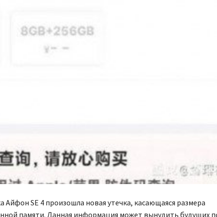
а Айфон SE 4 произошла новая утечка, касающаяся размера
нной памяти. Данная информация может вынудить будущих п