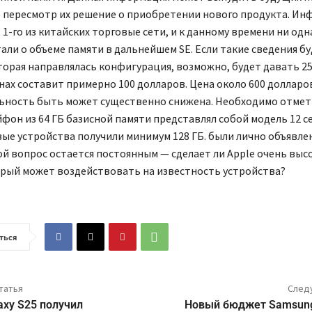
 пересмотр их решение о приобретении нового продукта. Ин
 1-го из китайских торговые сети, и к данному времени ни одн
али о объеме памяти в дальнейшем SE. Если такие сведения б
торая направлялась конфигурация, возможно, будет давать 256
нах составит примерно 100 долларов. Цена около 600 долларов
ьность быть может существенно снижена. Необходимо отмет
фон из 64 ГБ базисной памяти представлял собой модель 12 с
вые устройства получили минимум 128 ГБ. были лично объявл
ой вопрос остается постоянным — сделает ли Apple очень вы
орый может воздействовать на известность устройства?
ться
татья
След
axy S25 получил
Новый бюджет Samsun