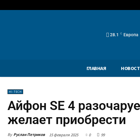
28.1
C
Европа
ГЛАВНАЯ
НОВОСТ
HI-TECH
Айфон SE 4 разочарует
желает приобрести
By
Руслан Петриков
15 февраля 2025
0
99