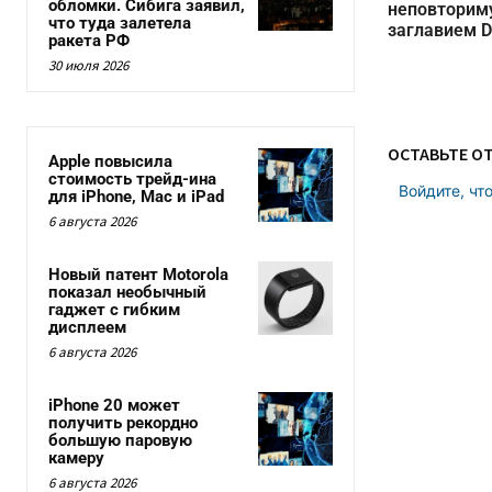
обломки. Сибига заявил,
неповторим
что туда залетела
заглавием 
ракета РФ
30 июля 2026
ОСТАВЬТЕ О
Apple повысила
стоимость трейд-ина
Войдите, чт
для iPhone, Mac и iPad
6 августа 2026
Новый патент Motorola
показал необычный
гаджет с гибким
дисплеем
6 августа 2026
iPhone 20 может
получить рекордно
большую паровую
камеру
6 августа 2026