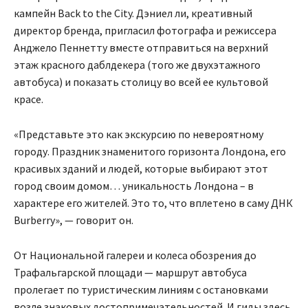
кампейн Back to the City. Дэниел ли, креативный
директор бренда, пригласил фотографа и режиссера
Анджело Пеннетту вместе отправиться на верхний
этаж красного даблдекера (того же двухэтажного
автобуса) и показать столицу во всей ее культовой
красе.
«Представьте это как экскурсию по невероятному
городу. Праздник знаменитого горизонта Лондона, его
красивых зданий и людей, которые выбирают этот
город своим домом… уникальность Лондона – в
характере его жителей. Это то, что вплетено в саму ДНК
Burberry», — говорит он.
От Национальной галереи и колеса обозрения до
Трафальгарской площади — маршрут автобуса
пролегает по туристическим линиям с остановками
возле знаковых достопримечательностей. И гиды здесь