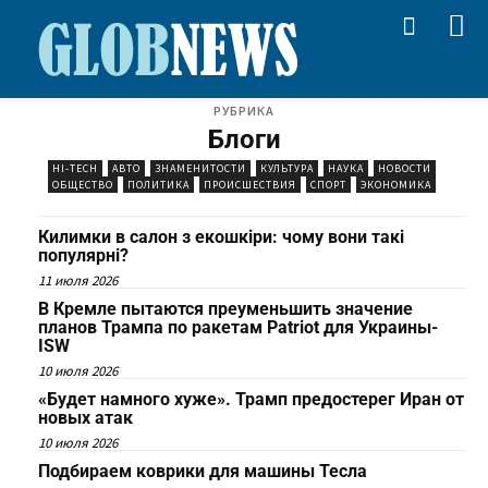
РУБРИКА
Блоги
HI-TECH
АВТО
ЗНАМЕНИТОСТИ
КУЛЬТУРА
НАУКА
НОВОСТИ
ОБЩЕСТВО
ПОЛИТИКА
ПРОИСШЕСТВИЯ
СПОРТ
ЭКОНОМИКА
Килимки в салон з екошкіри: чому вони такі
популярні?
11 июля 2026
В Кремле пытаются преуменьшить значение
планов Трампа по ракетам Patriot для Украины-
ISW
10 июля 2026
«Будет намного хуже». Трамп предостерег Иран от
новых атак
10 июля 2026
Подбираем коврики для машины Тесла