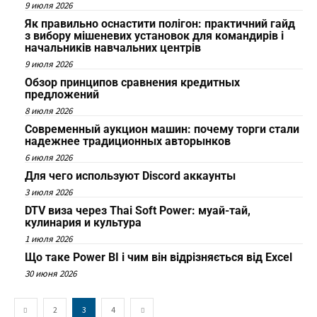
9 июля 2026
Як правильно оснастити полігон: практичний гайд
з вибору мішеневих установок для командирів і
начальників навчальних центрів
9 июля 2026
Обзор принципов сравнения кредитных
предложений
8 июля 2026
Современный аукцион машин: почему торги стали
надежнее традиционных авторынков
6 июля 2026
Для чего используют Discord аккаунты
3 июля 2026
DTV виза через Thai Soft Power: муай-тай,
кулинария и культура
1 июля 2026
Що таке Power BI і чим він відрізняється від Excel
30 июня 2026
2
3
4