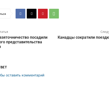
ться
татья
След
 взяточничество посадили
Канадцы сократили поездк
ого представительства
ы
ТВЕТ
обы оставить комментарий