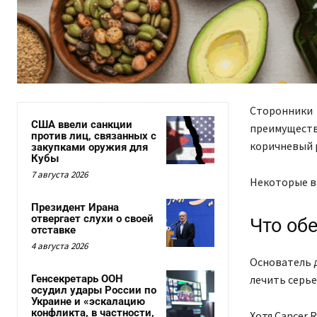
Cторонники п
США ввели санкции
преимуществ
против лиц, связанных с
коричневый р
закупками оружия для
Кубы
7 августа 2026
Некоторые в
Президент Ирана
отвергает слухи о своей
Что об
отставке
4 августа 2026
Основатель 
Генсекретарь ООН
лечить серье
осудил удары России по
Украине и «эскалацию
конфликта, в частности,
Хотя Cancer 