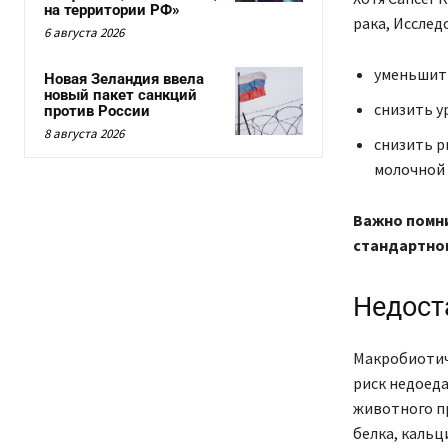
на территории РФ»
рака, Исслед
6 августа 2026
уменьшить
Новая Зеландия ввела
новый пакет санкций
снизить у
против России
8 августа 2026
снизить р
молочной 
Важно помни
стандартног
Недост
Макробиотиче
риск недоеда
животного п
белка, кальц