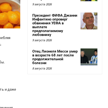
9 августа 2026
Президент ФИФА Джанни
Инфантино опроверг
обвинения УЕФА в
выплате
предполагаемому
любовнику
ребляя
9 августа 2026
,
Отец Лионеля Месси умер
в возрасте 68 лет после
продолжительной
бы.
болезни
8 августа 2026
ть и даже
лечения