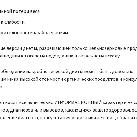
ьной потери веса.
 и слабости.
й склонности к заболеваниям.
гие версии диеты, разрешающей только цельнозерновые про
риводили к тяжелому недоеданию и летальному исходу.
 соблюдение макробиотической диеты может быть довольно
им из-за высокой стоимости органических продуктов и консу
в.
ал носит исключительно ИНФОРМАЦИОННЫЙ характер и не 
тов, диагнозов или выводов, касающихся вашего здоровья. ес
вление диагноза, консультация медика или лечение, обратите