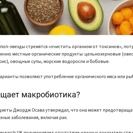
оп-звезды стремятся «очистить организм от токсинов», пот
енно местные органические продукты: цельнозерновые (овес
ис), овощные супы, морские водоросли и бобовые.
арианты позволяют употребление органического мяса или ры
ещает макробиотика?
диеты Джордж Осава утверждал, что она может предотвраща
зные заболевания, включая рак.
Research UK подчеркивает отсутствие научных доказательств 