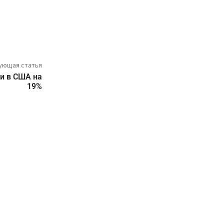
ующая статья
и в США на
19%