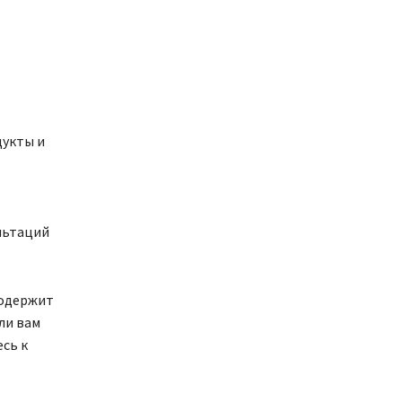
дукты и
льтаций
содержит
ли вам
сь к