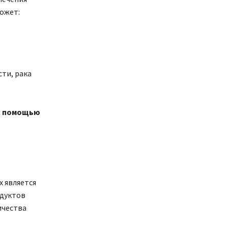
ожет:
сти, рака
 с помощью
 является
одуктов
ичества