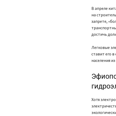
В апреле кит
на строител
запрете, «бо
транспортных
достичь доли
Легковые эл
ставит его в
населения из
Эфиопс
гидроэ
Хотя электр
электричеств
экологически