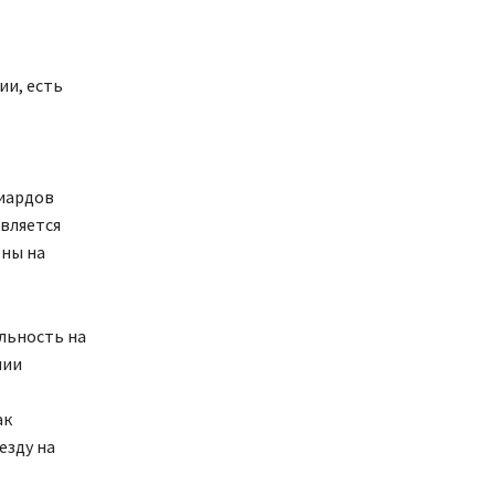
ии, есть
лиардов
является
ены на
льность на
пии
ак
езду на