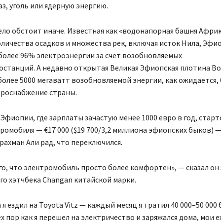
з, уголь или ядерную энергию.
ло обстоит иначе. Известная как «водонапорная башня Африк
личества осадков и множества рек, включая исток Нила, Эфи
более 96% электроэнергии за счет возобновляемых
останций. А недавно открытая Великая Эфиопская плотина В
лее 5000 мегаватт возобновляемой энергии, как ожидается, 
троснабжение страны.
 Эфиопии, где зарплаты зачастую менее 1000 евро в год, старт
ромобиля — €17 000 ($19 700/3,2 миллиона эфиопских быков) —
рахман Али рад, что переключился.
го, что электромобиль просто более комфортен», — сказал он 
го хэтчбека Changan китайской марки.
 я ездил на Toyota Vitz — каждый месяц я тратил 40 000–50 000
ех пор как я перешел на электричество и заряжался дома, мои