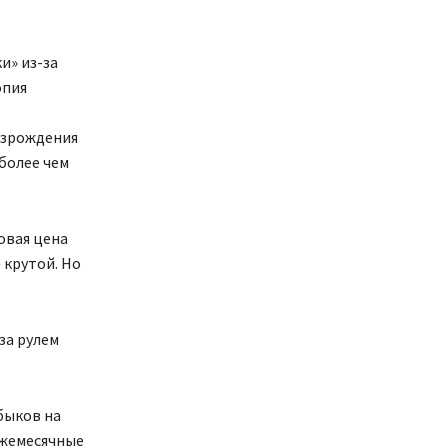
и» из-за
опия
озрождения
более чем
овая цена
 крутой. Но
за рулем
 быков на
 ежемесячные