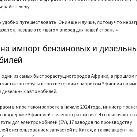
Зерайе Текелу.
ь удобно путешествовать. Они еще и лучше, потому что не за
казал он, назвав это «шагом вперед для нашей страны».
 на импорт бензиновых и дизельн
билей
 один из самых быстрорастущих городов Африки, в прошлом г
 чистые автобусы в соответствии с запретом Эфиопии на им
и дизельных автомобилей.
рвом в мире таком запрете в начале 2024 года, министр транс
о поддержке Эфиопией «зеленого развития». Это включает в с
готы для электромобилей (EV), 17 заводов по производству
ей с использованием запчастей из Китая, а также акцент на