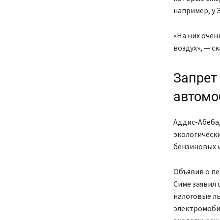
например, у 
«На них очен
воздух», — с
Запрет
автомо
Аддис-Абеба,
экологически
бензиновых 
Объявив о пе
Симе заявил 
налоговые ль
электромобил