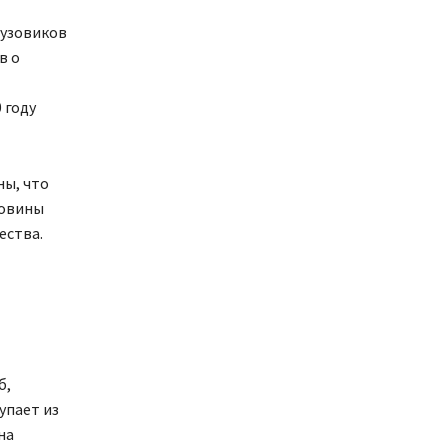
рузовиков
в о
 году
ны, что
ловины
ества.
б,
упает из
на