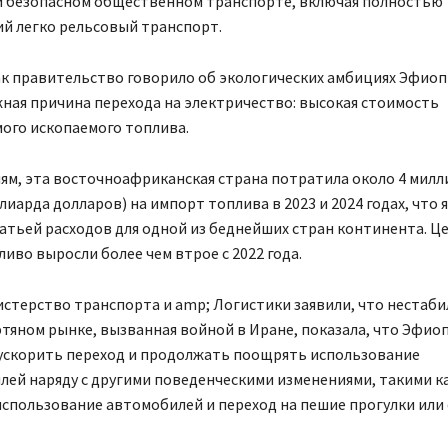
и безопасном общественном транспорте, включая полностью
й легко рельсовый транспорт.
ак правительство говорило об экологических амбициях Эфиоп
ная причина перехода на электричество: высокая стоимость
ого ископаемого топлива.
ям, эта восточноафриканская страна потратила около 4 мил
ллиарда долларов) на импорт топлива в 2023 и 2024 годах, что 
атьей расходов для одной из беднейших стран континента. Ц
иво выросли более чем втрое с 2022 года.
стерство транспорта и amp; Логистики заявили, что нестаби
яном рынке, вызванная войной в Иране, показала, что Эфио
ускорить переход и продолжать поощрять использование
ей наряду с другими поведенческими изменениями, такими к
спользование автомобилей и переход на пешие прогулки или 