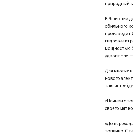
природный га
В Эфиопии де
обильного ко
производит 
гидроэлектр
мощностью бо
удвоит элек
Для многих в
нового элект
таксист Абду
«Начнем с то
своего мятно
«До перехода
топливо. С т