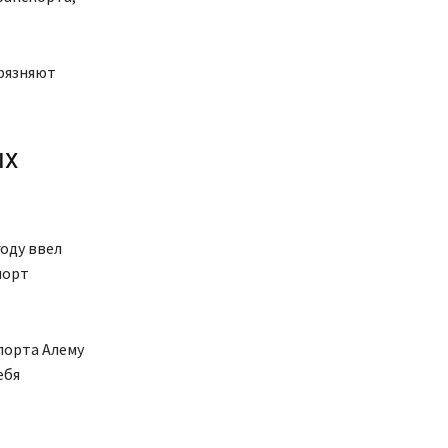
грязняют
ых
оду ввел
порт
порта Алему
ебя