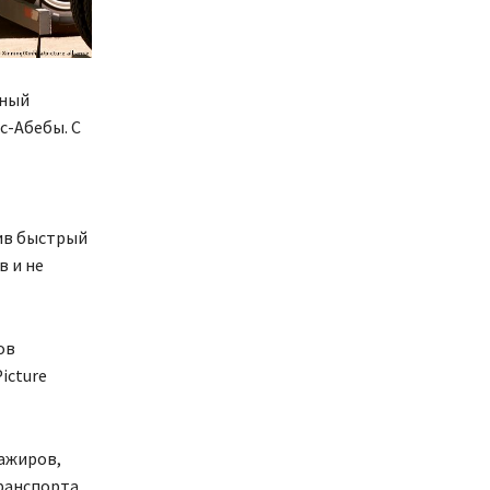
еный
с-Абебы. С
сив быстрый
в и не
ов
icture
сажиров,
ранспорта,