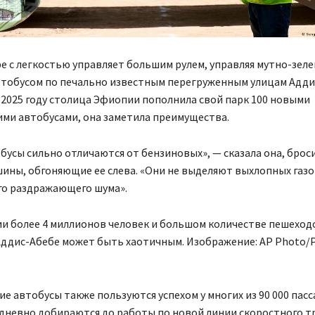
 с легкостью управляет большим рулем, управляя мутно-зел
втобусом по печально известным перегруженным улицам Адди
в 2025 году столица Эфиопии пополнила свой парк 100 новыми
ми автобусами, она заметила преимущества.
бусы сильно отличаются от бензиновых», — сказала она, бро
шины, обгоняющие ее слева. «Они не выделяют выхлопных газо
го раздражающего шума».
ии более 4 миллионов человек и большом количестве пешеход
ддис-Абебе может быть хаотичным. Изображение: AP Photo/P
ие автобусы также пользуются успехом у многих из 90 000 пас
дневно добираются до работы по новой линии скоростного т