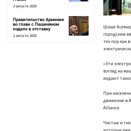
3 августа 2026
Правительство Армении
во главе с Пашиняном
Шаше Асемаре
подало в отставку
городским а
2 августа 2026
тех пор как 
электрически
«Эти электро
взгляд на ма
издают тако
При населен
движение в А
Alliance
Чистые и тих
которые еже