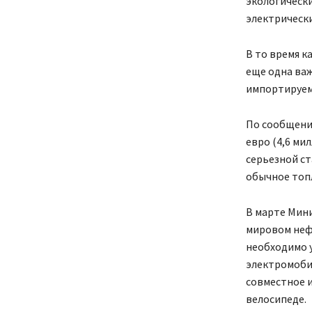
экологическ
электрически
В то время к
еще одна важ
импортируем
По сообщени
евро (4,6 ми
серьезной ст
обычное топл
В марте Мини
мировом нефт
необходимо 
электромобил
совместное и
велосипеде.