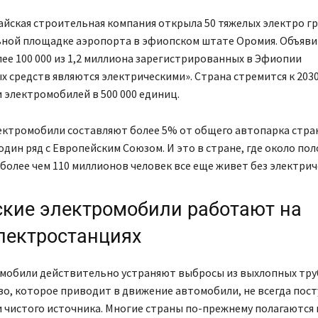
айская строительная компания открыла 50 тяжелых электро г
ьной площадке аэропорта в эфиопском штате Оромия. Объяви
лее 100 000 из 1,2 миллиона зарегистрированных в Эфиопии
 средств являются электрическими». Страна стремится к 2030
 электромобилей в 500 000 единиц.
ектромобили составляют более 5% от общего автопарка стра
 один ряд с Европейским Союзом. И это в стране, где около по
 более чем 110 миллионов человек все еще живет без электрич
кие электромобили работают на
лектростанциях
омобили действительно устраняют выбросы из выхлопных тру
о, которое приводит в движение автомобили, не всегда пост
 чистого источника. Многие страны по-прежнему полагаются 