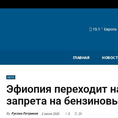
15.1
C
Европа
ГЛАВНАЯ
НОВОСТ
АВТО
Эфиопия переходит н
запрета на бензинов
By
Руслан Петриков
2 июня 2026
0
25