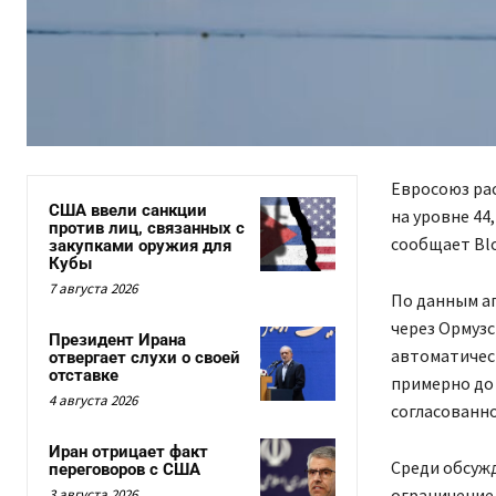
Евросоюз ра
США ввели санкции
на уровне 44
против лиц, связанных с
сообщает Blo
закупками оружия для
Кубы
7 августа 2026
По данным аг
через Ормузс
Президент Ирана
автоматичес
отвергает слухи о своей
отставке
примерно до 
4 августа 2026
согласованно
Иран отрицает факт
Среди обсуж
переговоров с США
ограничение
3 августа 2026