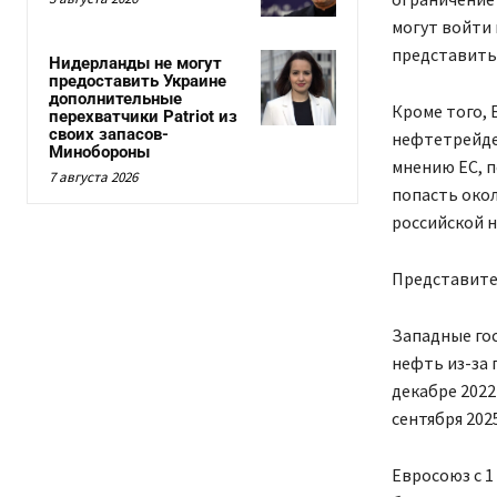
могут войти 
представить 
Нидерланды не могут
предоставить Украине
дополнительные
Кроме того, 
перехватчики Patriot из
своих запасов-
нефтетрейде
Минобороны
мнению ЕС, п
7 августа 2026
попасть окол
российской н
Представите
Западные го
нефть из-за
декабре 2022
сентября 2025
Евросоюз с 1