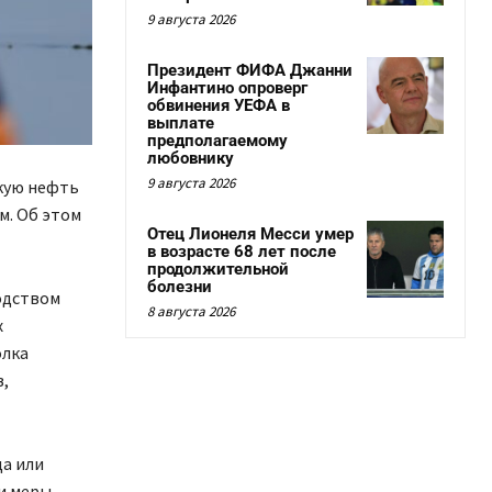
9 августа 2026
Президент ФИФА Джанни
Инфантино опроверг
обвинения УЕФА в
выплате
предполагаемому
любовнику
9 августа 2026
кую нефть
м. Об этом
Отец Лионеля Месси умер
в возрасте 68 лет после
продолжительной
болезни
ходством
8 августа 2026
х
олка
в,
а или
и меры