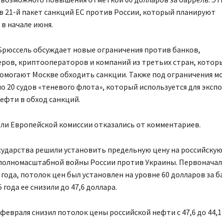
в 21-й пакет санкций ЕС против России, который планируют
в начале июня.
Брюссель обсуждает новые ограничения против банков,
ров, криптооператоров и компаний из третьих стран, которы
омогают Москве обходить санкции. Также под ограничения м
о 20 судов «теневого флота», который используется для эксп
ефти в обход санкций.
ли Европейской комиссии отказались от комментариев.
сударства решили установить предельную цену на российску
 полномасштабной войны России против Украины. Первоначал
 года, потолок цен был установлен на уровне 60 долларов за б
 года ее снизили до 47,6 доллара.
 февраля снизил потолок цены российской нефти с 47,6 до 44,1