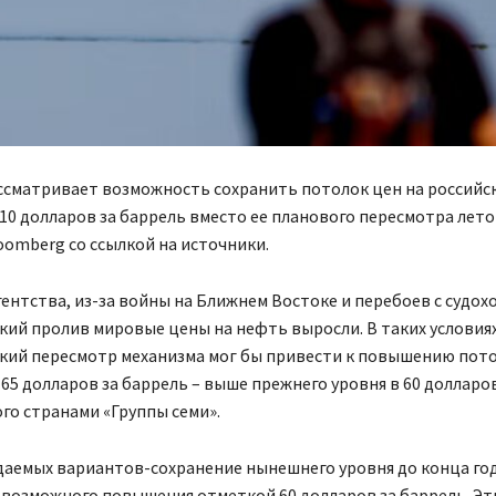
ссматривает возможность сохранить потолок цен на российс
,10 долларов за баррель вместо ее планового пересмотра лето
omberg со ссылкой на источники.
ентства, из-за войны на Ближнем Востоке и перебоев с судо
кий пролив мировые цены на нефть выросли. В таких условия
кий пересмотр механизма мог бы привести к повышению пот
65 долларов за баррель – выше прежнего уровня в 60 долларо
го странами «Группы семи».
даемых вариантов-сохранение нынешнего уровня до конца год
 возможного повышения отметкой 60 долларов за баррель. Эт