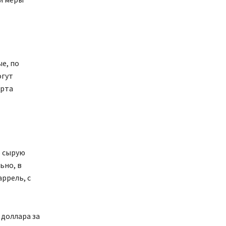
е, по
огут
орта
ю сырую
ьно, в
аррель, с
 доллара за