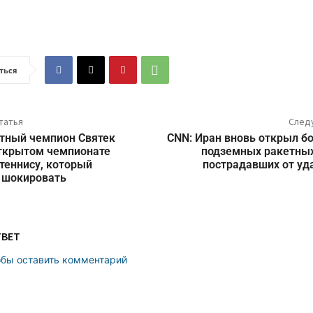
ться
татья
След
тный чемпион Святек
CNN: Иран вновь открыл б
ткрытом чемпионате
подземных ракетных
теннису, который
пострадавших от уд
 шокировать
ТВЕТ
обы оставить комментарий