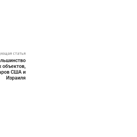
ующая статья
ольшинство
 объектов,
аров США и
Израиля