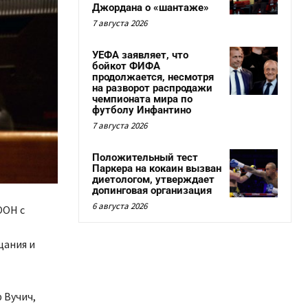
Джордана о «шантаже»
7 августа 2026
УЕФА заявляет, что
бойкот ФИФА
продолжается, несмотря
на разворот распродажи
чемпионата мира по
футболу Инфантино
7 августа 2026
Положительный тест
Паркера на кокаин вызван
диетологом, утверждает
допинговая организация
6 августа 2026
ООН с
цания и
.
 Вучич,