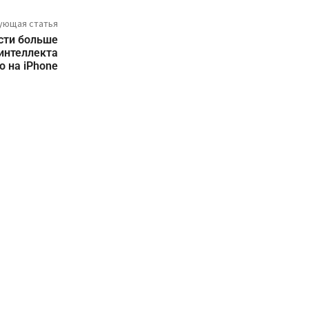
ующая статья
ести больше
интеллекта
о на iPhone