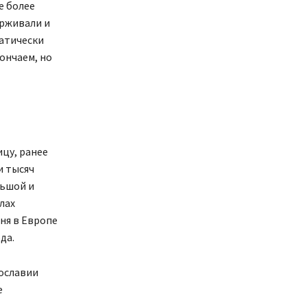
е более
ерживали и
атически
ончаем, но
ицу, ранее
и тысяч
льшой и
лах
ня в Европе
ода.
ославии
е