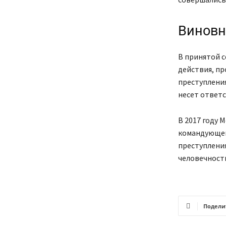
Виновн
В принятой с
действия, п
преступления
несет ответс
В 2017 году
командующег
преступления
человечности
Подели