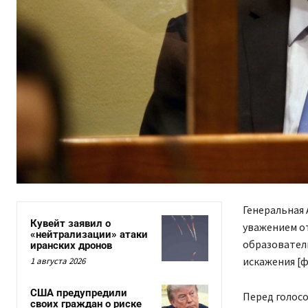
Генеральная 
Кувейт заявил о
уважением от
«нейтрализации» атаки
образовател
иранских дронов
искажения [ф
1 августа 2026
США предупредили
Перед голосо
своих граждан о риске