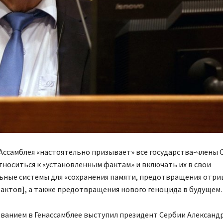
Ассамблея «настоятельно призывает» все государства-члены 
носиться к «установленным фактам» и включать их в свои
ьные системы для «сохранения памяти, предотвращения отри
актов], а также предотвращения нового геноцида в будущем
ванием в Генассамблее выступил президент Сербии Александр