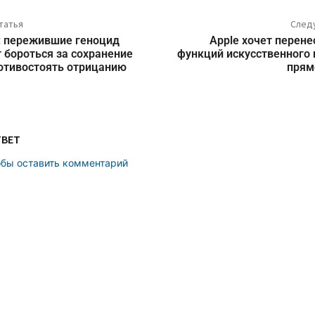
татья
След
: пережившие геноцид
Apple хочет перен
бороться за сохранение
функций искусственного 
отивостоять отрицанию
прям
ТВЕТ
обы оставить комментарий