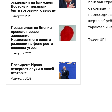
призвав стра
эскалации на Ближнем
Востоке и призвали
открывает «
быть готовыми к выезду
происходивши
1 августа 2026
жертв в Сре
характер и н
Правительство Японии
провело первое
заседание
Tweet URL
Национального совета
разведки на фоне роста
внешних угроз
1 августа 2026
Президент Ирана
отвергает слухи о своей
отставке
4 августа 2026