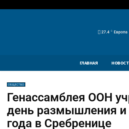
27.4
C
Европа
ГЛАВНАЯ
НОВОСТ
ОБЩЕСТВО
Генассамблея ООН у
день размышления и 
года в Сребренице