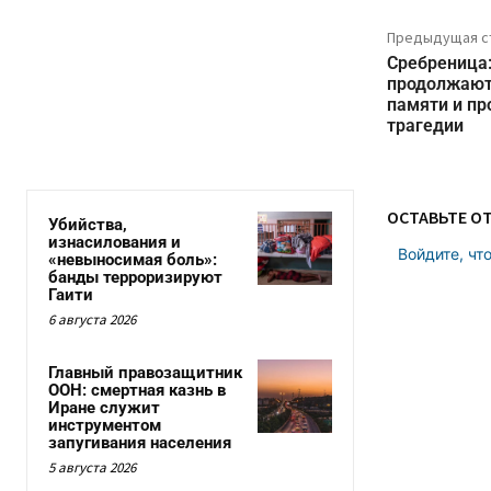
Предыдущая с
Сребреница
продолжают 
памяти и пр
трагедии
ОСТАВЬТЕ О
Убийства,
изнасилования и
Войдите, чт
«невыносимая боль»:
банды терроризируют
Гаити
6 августа 2026
Главный правозащитник
ООН: смертная казнь в
Иране служит
инструментом
запугивания населения
5 августа 2026