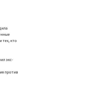
дила
енные
 тех, кто
ил экс-
ния против