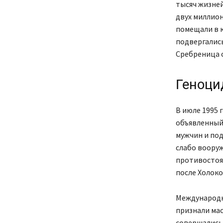
тысяч жизней
двух миллио
помещали в 
подвергались
Сребреница 
Геноци
В июле 1995 
объявленный 
мужчин и под
слабо вооруж
противостоят
после Холоко
Международн
признали мас
совершались 