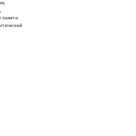
ам,
,
е памяти
литический