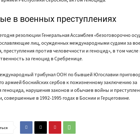
ые в военных преступлениях
егодня резолюции Генеральная Ассамблея «безоговорочно осу
рославляющие лиц, осужденных международными судами за во
, преступления против человечности и геноцид», в том числе и
твенность за геноцид в Сребренице.
 Международный трибунал ООН по бывшей Югославии приговор
о армией боснийских сербов к пожизненному заключению за
 геноцида, нарушения законов и обычаев войны и преступле
, совершенные в 1992-1995 годах в Боснии и Герцеговине.
ться