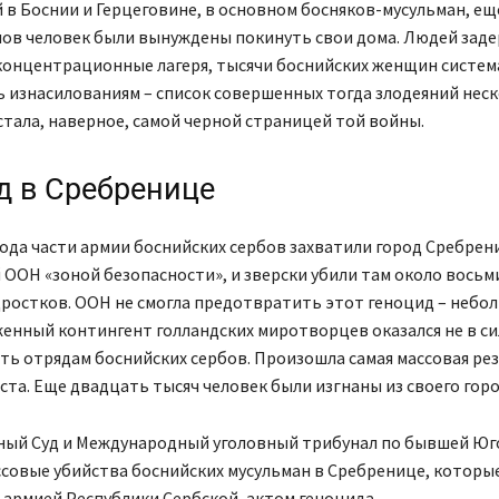
 в Боснии и Герцеговине, в основном босняков-мусульман, ещ
нов человек были вынуждены покинуть свои дома. Людей зад
концентрационные лагеря, тысячи боснийских женщин систем
 изнасилованиям – список совершенных тогда злодеяний неск
стала, наверное, самой черной страницей той войны.
д в Сребренице
года части армии боснийских сербов захватили город Сребрен
ООН «зоной безопасности», и зверски убили там около восьм
ростков. ООН не смогла предотвратить этот геноцид – небо
енный контингент голландских миротворцев оказался не в си
ь отрядам боснийских сербов. Произошла самая массовая рез
ста. Еще двадцать тысяч человек были изгнаны из своего гор
ый Суд и Международный уголовный трибунал по бывшей Юг
совые убийства боснийских мусульман в Сребренице, которы
армией Республики Сербской, актом геноцида.