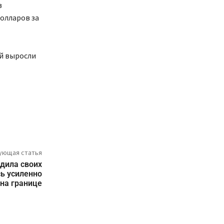
в
долларов за
й выросли
ующая статья
дила своих
сь усиленно
 на границе