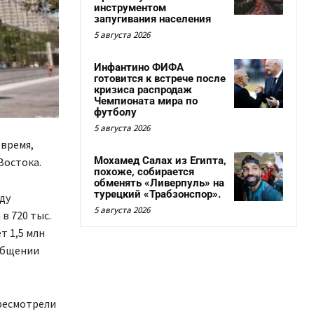
инструментом
запугивания населения
5 августа 2026
Инфантино ФИФА
готовится к встрече после
кризиса распродаж
Чемпионата мира по
футболу
5 августа 2026
 время,
Мохамед Салах из Египта,
Востока.
похоже, собирается
обменять «Ливерпуль» на
турецкий «Трабзонспор».
ду
5 августа 2026
в 720 тыс.
т 1,5 млн
ообщении
ересмотрели