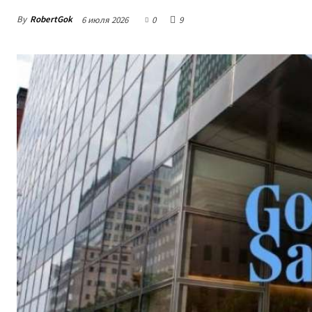
By
RobertGok
6 июля 2026
0
9