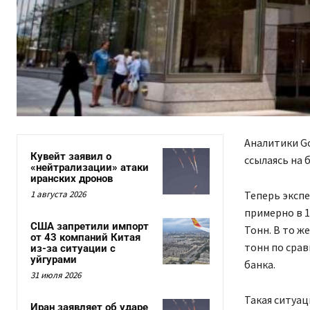
Аналитики Go
Кувейт заявил о
ссылаясь на 
«нейтрализации» атаки
иранских дронов
1 августа 2026
Теперь эксп
примерно в 1
США запретили импорт
Тонн. В то ж
от 43 компаний Китая
тонн по срав
из-за ситуации с
уйгурами
банка.
31 июля 2026
Такая ситуац
Иран заявляет об ударе