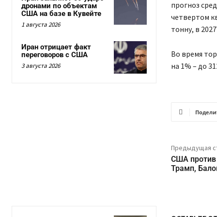
прогноз сред
дронами по объектам
США на базе в Кувейте
четвертом кв
1 августа 2026
тонну, в 2027
Иран отрицает факт
Во время то
переговоров с США
на 1% – до 31
3 августа 2026
Подели
Предыдущая с
США против 
Трамп, Бало