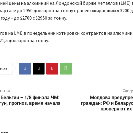
ней цены на алюминий на Лондонской бирже металлов (LME) 
артале до 2950 долларов за тонну с ранее ожидавшихся 3200 
 году – до $2700 с $2950 за тонну.
ргов на LME в понедельник котировки контрактов на алюмини
21,5 долларов за тонну.
ться
татья
След
Бельгии – 1/8 финала ЧМ:
Молдова предупре
гун, прогноз, время начала
граждан: РФ и Белару
проверяют их