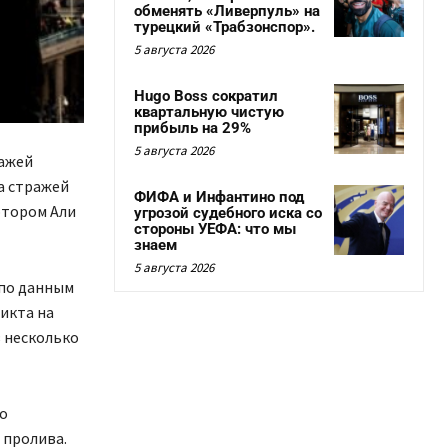
обменять «Ливерпуль» на
турецкий «Трабзонспор».
5 августа 2026
Hugo Boss сократил
квартальную чистую
прибыль на 29%
5 августа 2026
ражей
а стражей
ФИФА и Инфантино под
отором Али
угрозой судебного иска со
стороны УЕФА: что мы
знаем
5 августа 2026
по данным
ликта на
 несколько
о
 пролива.