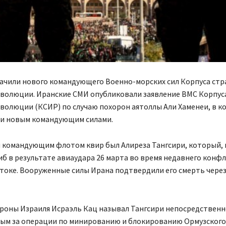
начили нового командующего Военно-морских сил Корпуса ст
еволюции. Иранские СМИ опубликовали заявление ВМС Корпус
волюции (КСИР) по случаю похорон аятоллы Али Хаменеи, в к
ли новым командующим силами.
командующим флотом квир был Алиреза Тангсири, который, 
иб в результате авиаудара 26 марта во время недавнего конф
токе. Вооруженные силы Ирана подтвердили его смерть через
роны Израиля Исраэль Кац называл Тангсири непосредственн
ым за операции по минированию и блокированию Ормузского