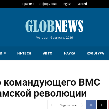
Правила
Информация
English
Русский
Четверг, 6 августа, 2026
И
HI-TECH
АВТО
НАУКА
КУЛЬТУРА
го командующего ВМС
амской революции
Поделиться