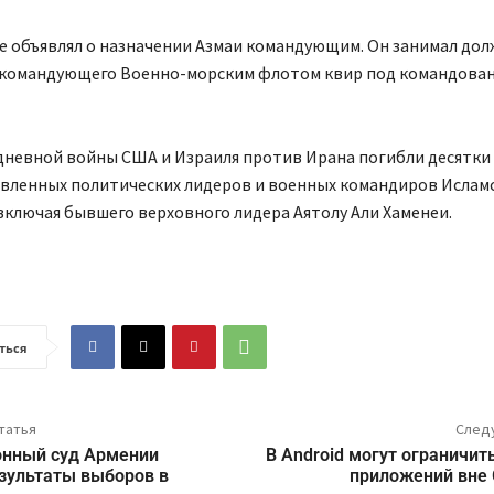
е объявлял о назначении Азмаи командующим. Он занимал до
 командующего Военно-морским флотом квир под командова
дневной войны США и Израиля против Ирана погибли десятки
вленных политических лидеров и военных командиров Ислам
включая бывшего верховного лидера Аятолу Али Хаменеи.
ться
татья
След
онный суд Армении
В Android могут ограничит
зультаты выборов в
приложений вне 