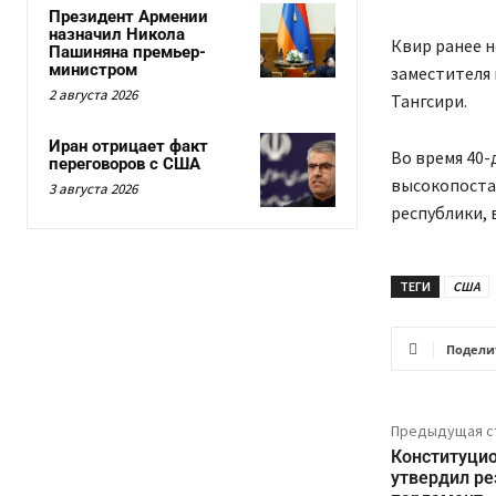
Президент Армении
назначил Никола
Квир ранее н
Пашиняна премьер-
министром
заместителя
2 августа 2026
Тангсири.
Иран отрицает факт
Во время 40-
переговоров с США
высокопоста
3 августа 2026
республики, 
ТЕГИ
США
Подели
Предыдущая с
Конституци
утвердил ре