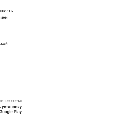
лжность
нием
ской
ующая статья
ь установку
Google Play