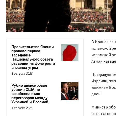
В Иране наз
Правительство Японии
исламской р
провело первое
исламской ре
заседание
Национального совета
Азмаи назва
разведки на фоне роста
внешних угроз
1 августа 2026
Предыдущим 
Израиля, пог
Рубио анонсировал
Ближнем Вос
усилия США по
дней.
возобновлению
переговоров между
Украиной и Россией
Министр обо
1 августа 2026
ответственн