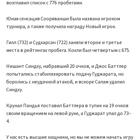
возглавил список с 776 пробегами.
Юная сенсация Сооряванши была названа игроком
турнира, а также получила награду Новый игрок.
Гилл (732) и Судхарсан (722) заняли второе и третье
места в рейтингах пробега. Кохли был четвертым с 675.
Нишант Синдху, набравший 20 очков, и Джос Баттлер
попытались стабилизировать подачу Гуджарата, но
боролись с неудачной атакой, и вскоре Салам удалил
Синдху.
Крунал Пандья поставил Баттлера в тупик на 19 очков
своим вращением на левой руке, а Гуджарат упал до 73–
4.
У нас есть высшие хищники, но мы не можем начать игру