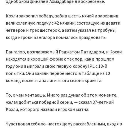
однобоком финале в Ахмадабаде в воскресенье.
Кохли закрепил победу, забив шесть мячей и завершив
великолепную подачу с 42 мячами, состоящую из девяти
четверок и трех шестерок, а затем указал на трибуны,
когда игроки Бангалора помчались праздновать.
Бангалор, возглавляемый Раджатом Патидаром, и Кохли
находятся в хорошей форме с тех пор, как в прошлом
году они выиграли свою первую корону IPL с 18-й
попытки. Они заняли первое место в таблице из 10
команд после этапа лиги этого сезона крикета.
То, о чем мечтаешь. Много раз думал об этом моменте,
желая добиться победной серии, — сказал 37-летний
Кохли, которого назвали игроком матча.
Чувствовал себя по-настоящему расслабленным, входя в