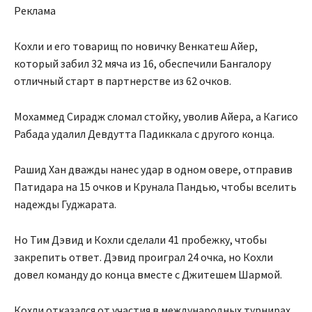
Реклама
Кохли и его товарищ по новичку Венкатеш Айер,
который забил 32 мяча из 16, обеспечили Бангалору
отличный старт в партнерстве из 62 очков.
Мохаммед Сирадж сломал стойку, уволив Айера, а Кагисо
Рабада удалил Девдутта Падиккала с другого конца.
Рашид Хан дважды нанес удар в одном овере, отправив
Патидара на 15 очков и Крунала Пандью, чтобы вселить
надежды Гуджарата.
Но Тим Дэвид и Кохли сделали 41 пробежку, чтобы
закрепить ответ. Дэвид проиграл 24 очка, но Кохли
довел команду до конца вместе с Джитешем Шармой.
Кохли отказался от участия в международных турнирах