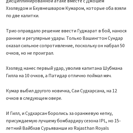
дисциплинированной атаке вместе с Джошем
Хэзлвудом и Бхувнешваром Кумаром, которые оба взяли
по две калитки.
Трио оправдало решение ввести Гуджарат в бой, нанося
ранние и регулярные удары. Только Вашингтон Сундар
оказал сильное сопротивление, поскольку он набрал 50
очков, но не проиграл.
Хэзлвуд нанес первый удар, уволив капитана Шубмана
Гилла на 10 очков, а Патидар отлично поймал мяч.
Кумар выбил другого новичка, Саи Судхарсана, на 12
очков в следующем овере.
И Гилл, и Судхарсан боролись за оранжевую кепку,
присуждаемую лучшему бомбардиру сезона IPL, но 15-
летний Вайбхав Сурьяванши из Rajasthan Royals