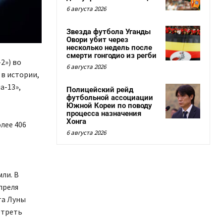
6 августа 2026
Звезда футбола Уганды
Овори убит через
несколько недель после
смерти гонгодио из регби
2») во
6 августа 2026
 в истории,
а-13»,
Полицейский рейд
футбольной ассоциации
Южной Кореи по поводу
процесса назначения
Хонга
олее 406
6 августа 2026
ли. В
преля
та Луны
отреть