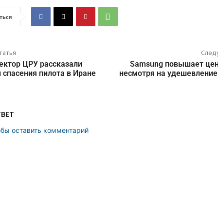
ться
татья
След
ектор ЦРУ рассказали
Samsung повышает цен
 спасения пилота в Иране
несмотря на удешевление 
ТВЕТ
обы оставить комментарий