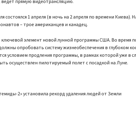
A ведет прямую видеотрансляцию.
я состоялся 1 апреля (в ночь на 2 апреля по времени Киева). Н
онавтов – трое американцев и канадец.
– ключевой элемент новой лунной программы США. Во время п
олжны опробовать систему жизнеобеспечения в глубоком кос
тся условием продления программы, в рамках которой уже в 
ыть осуществлен пилотируемый полет с посадкой на Луне.
темиды-2» установила рекорд удаления людей от Земли