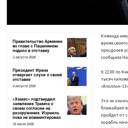
Команда амер
Правительство Армении
время своего
во главе с Пашиняном
преодолев ус
подало в отставку
сообщила На
2 августа 2026
Президент Ирана
К 21:00 по К
отвергает слухи о своей
тысяч киломе
отставке
«Аполлон-13» 
4 августа 2026
«Хамас» подтвердил
Это не оконч
заявление Трампа о
ближайшее вр
своем согласии на
разоружение. Израиль
пройдет от с
пока не комментировал
корабль нач
31 июля 2026