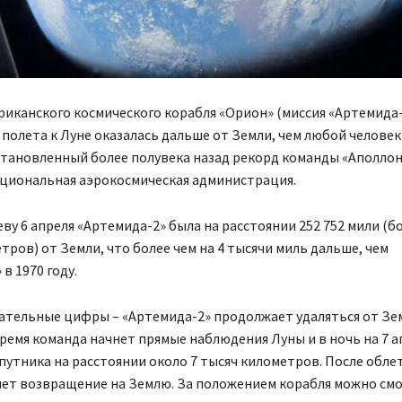
иканского космического корабля «Орион» (миссия «Артемида-
 полета к Луне оказалась дальше от Земли, чем любой человек
тановленный более полувека назад рекорд команды «Аполлон
циональная аэрокосмическая администрация.
иеву 6 апреля «Артемида-2» была на расстоянии 252 752 мили (б
тров) от Земли, что более чем на 4 тысячи миль дальше, чем
в 1970 году.
ательные цифры – «Артемида-2» продолжает удаляться от Зем
емя команда начнет прямые наблюдения Луны и в ночь на 7 а
путника на расстоянии около 7 тысяч километров. После обле
нет возвращение на Землю. За положением корабля можно см