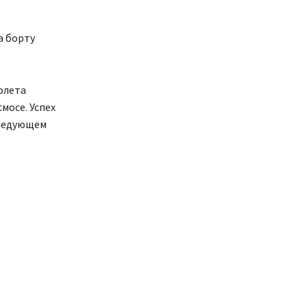
а борту
олета
мосе. Успех
следующем