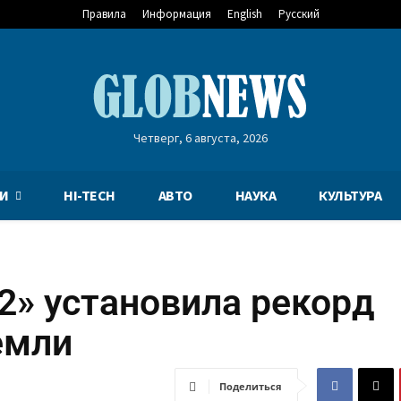
Правила
Информация
English
Русский
Четверг, 6 августа, 2026
И
HI-TECH
АВТО
НАУКА
КУЛЬТУРА
» установила рекорд
емли
Поделиться