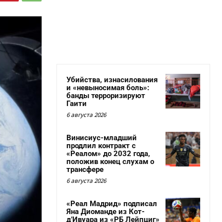
Убийства, изнасилования
и «невыносимая боль»:
банды терроризируют
Гаити
6 августа 2026
Винисиус-младший
продлил контракт с
«Реалом» до 2032 года,
положив конец слухам о
трансфере
6 августа 2026
«Реал Мадрид» подписал
Яна Диоманде из Кот-
д’Ивуара из «РБ Лейпциг»