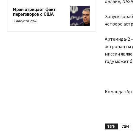
онлайн, NAS
Иран отрицает факт
переговоров с США
Запуск корабл
3 августа 2026
четверо астр
Артемида-2 
астронавты д
миссии являе
году может б
Команда «Ар
ТЕГИ
США