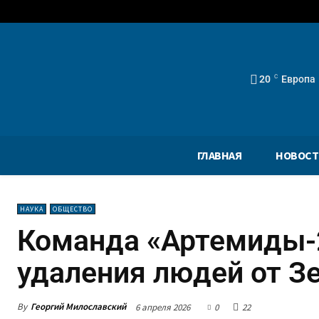
20
C
Европа
ГЛАВНАЯ
НОВОСТ
НАУКА
ОБЩЕСТВО
Команда «Артемиды-2
удаления людей от З
By
Георгий Милославский
6 апреля 2026
0
22