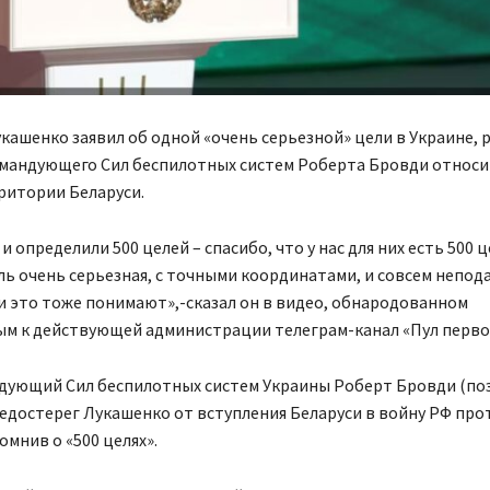
кашенко заявил об одной «очень серьезной» цели в Украине, р
омандующего Сил беспилотных систем Роберта Бровди относи
ритории Беларуси.
и определили 500 целей – спасибо, что у нас для них есть 500 ц
ль очень серьезная, с точными координатами, и совсем непод
и это тоже понимают»,-сказал он в видео, обнародованном
м к действующей администрации телеграм-канал «Пул перво
ндующий Сил беспилотных систем Украины Роберт Бровди (п
едостерег Лукашенко от вступления Беларуси в войну РФ про
омнив о «500 целях».