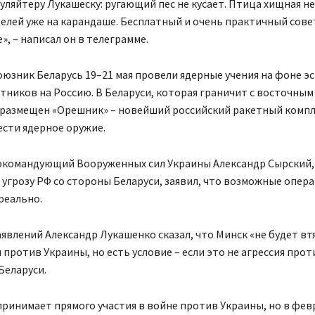
уляйтеру Лукашеску: ругающий пес не кусает. Птица хищная не
елей уже на карандаше. Бесплатный и очень практичный совет:
», – написал он в телеграмме.
союзник Беларусь 19–21 мая провели ядерные учения на фоне э
тников на Россию. В Беларуси, которая граничит с восточны
 размещен «Орешник» – новейший российский ракетный компл
сти ядерное оружие.
нокомандующий Вооруженных сил Украины Александр Сырский,
угрозу РФ со стороны Беларуси, заявил, что возможные опер
 реально.
аявлений Александр Лукашенко сказал, что Минск «не будет вт
 против Украины, но есть условие – если это не агрессия прот
Беларуси.
принимает прямого участия в войне против Украины, но в фев