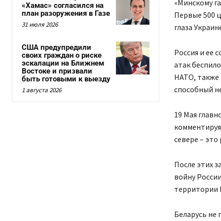
«Минскому га
«Хамас» согласился на
план разоружения в Газе
Первые 500 ц
31 июля 2026
глаза Украине
США предупредили
Россия и ее 
своих граждан о риске
эскалации на Ближнем
атак беспило
Востоке и призвали
НАТО, также
быть готовыми к выезду
способный не
1 августа 2026
19 Мая глав
комментируя 
севере – это
После этих з
войну России
территории 
Беларусь не 