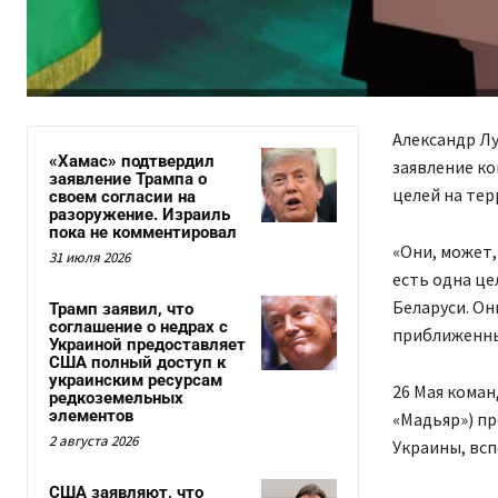
Александр Лу
«Хамас» подтвердил
заявление к
заявление Трампа о
целей на тер
своем согласии на
разоружение. Израиль
пока не комментировал
«Они, может, 
31 июля 2026
есть одна це
Беларуси. Он
Трамп заявил, что
соглашение о недрах с
приближенны
Украиной предоставляет
США полный доступ к
украинским ресурсам
26 Мая кома
редкоземельных
элементов
«Мадьяр») пр
2 августа 2026
Украины, всп
США заявляют, что