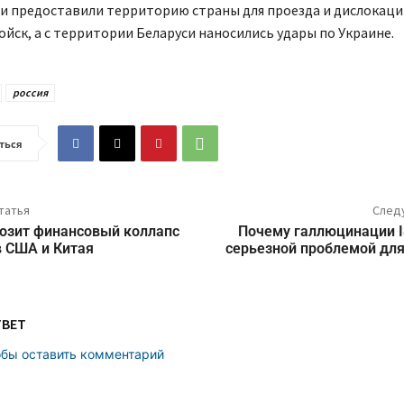
ти предоставили территорию страны для проезда и дислокаци
ойск, а с территории Беларуси наносились удары по Украине.
россия
ться
татья
След
озит финансовый коллапс
Почему галлюцинации I
в США и Китая
серьезной проблемой для
ТВЕТ
обы оставить комментарий