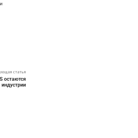
и
ующая статья
S остаются
 индустрии