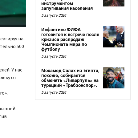
инструментом
запугивания населения
5 августа 2026
Инфантино ФИФА
готовится к встрече после
еагируя на
кризиса распродаж
Чемпионата мира по
тельно 500
футболу
5 августа 2026
елей. У нас
Мохамед Салах из Египта,
похоже, собирается
алеку от
обменять «Ливерпуль» на
турецкий «Трабзонспор».
5 августа 2026
го».
озывной
тив