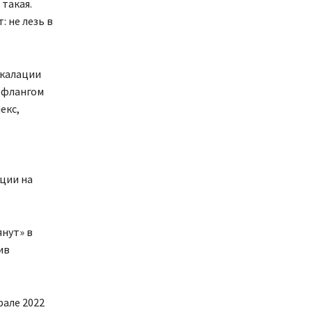
 такая.
 не лезь в
скалации
м флангом
екс,
ации на
янут» в
ив
рале 2022