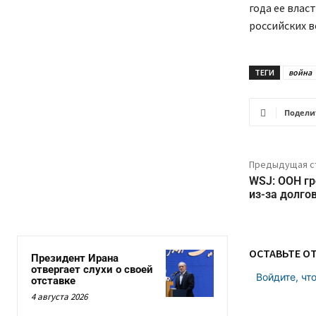
года ее влас
российских в
ТЕГИ
война
Подели
Предыдущая с
WSJ: ООН гр
из-за долго
ОСТАВЬТЕ О
Президент Ирана
отвергает слухи о своей
Войдите, чт
отставке
4 августа 2026