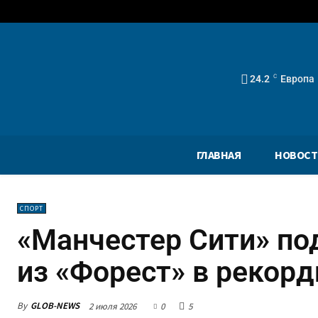
24.2
C
Европа
ГЛАВНАЯ
НОВОСТ
СПОРТ
«Манчестер Сити» по
из «Форест» в рекор
By
GLOB-NEWS
2 июля 2026
0
5