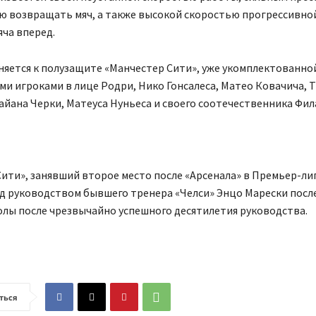
ю возвращать мяч, а также высокой скоростью прогрессивно
яча вперед.
яется к полузащите «Манчестер Сити», уже укомплектованно
и игроками в лице Родри, Нико Гонсалеса, Матео Ковачича, 
айана Черки, Матеуса Нуньеса и своего соотечественника Фил
ити», занявший второе место после «Арсенала» в Премьер-лиг
д руководством бывшего тренера «Челси» Энцо Марески после
лы после чрезвычайно успешного десятилетия руководства.
ться