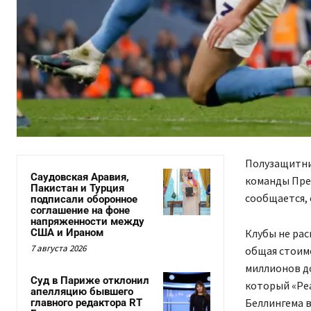
Полузащитни
Саудовская Аравия,
команды Прем
Пакистан и Турция
сообщается, 
подписали оборонное
соглашение на фоне
напряженности между
США и Ираном
Клубы не ра
7 августа 2026
общая стоимо
миллионов до
Суд в Париже отклонил
который «Реа
апелляцию бывшего
Беллингема в 
главного редактора RT