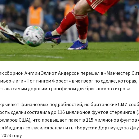
к сборной Англии Эллиот Андерсон перешел в «Манчестер Сит
ьер-лиги «Ноттингем Форест» в четверг по сделке, которая, 
стала самым дорогим трансфером для британского игрока.
скрывают финансовых подробностей, но британские СМИ сооб
сть сделки составила до 116 миллионов фунтов стерлингов (
лларов США), что превышает пакет в 115 миллионов фунтов 
л Мадрид» согласился заплатить «Боруссии Дортмунд» за Джу
2023 году.