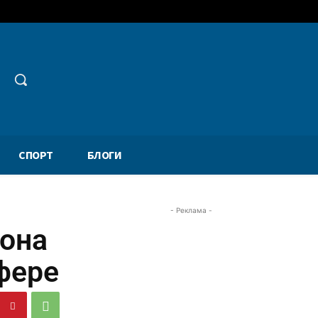
СПОРТ
БЛОГИ
- Реклама -
сона
фере