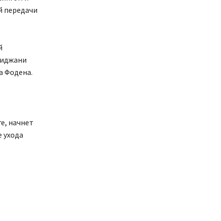
й передачи
й
Тиджани
а Фодена.
е, начнет
 ухода