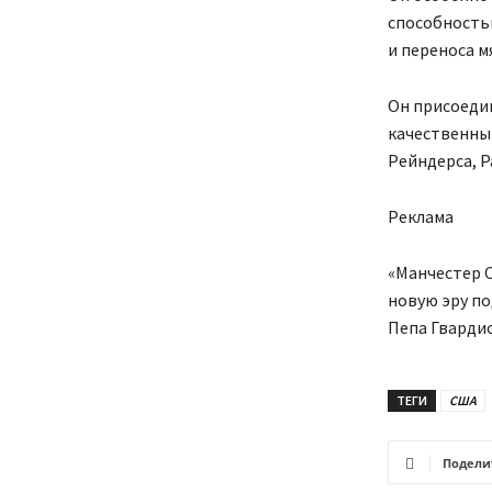
способность
и переноса м
Он присоедин
качественным
Рейндерса, Р
Реклама
«Манчестер С
новую эру по
Пепа Гвардио
ТЕГИ
США
Подели