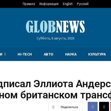
Правила
Информация
English
Русский
Суббота, 8 августа, 2026
И
HI-TECH
АВТО
НАУКА
КУЛЬТУРА
дписал Эллиота Андер
дном британском транс
Поделиться