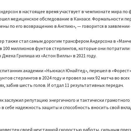
ндерсон в настоящее время участвует в чемпионате мира по ф
ошел медицинское обследование в Канзасе. Формальности пе
ены по его возвращению в Англию», — говорится в заявлении 
ер также стал самым дорогим трансфером Андерсона в «Манч
в 100 миллионов фунтов стерлингов, которые они потратили 
Джека Грилиша из «Астон Виллы» в 2021 году.
спитанник академии «Ньюкасл Юнайтед», перешел в «Форест» 
нтов стерлингов в 2024 году и провел за них 92 матча во всех
х, забив шесть голов. И отдал 11 результативных передач.
к заслужил репутацию энергичного и тактически грамотного 
в себе надежность защиты и способность вносить свой вкла
известен своей неустанной скоростью работы, сильным прес