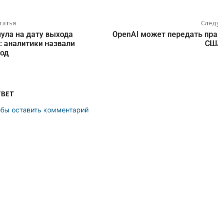
татья
След
ула на дату выхода
OpenAI может передать пра
6: аналитики назвали
СШ
год
ТВЕТ
обы оставить комментарий