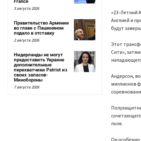
France
3 августа 2026
«23-Летний А
Англией и пр
Правительство Армении
будут заверш
во главе с Пашиняном
подало в отставку
2 августа 2026
Этот трансф
Сити», затми
Нидерланды не могут
нападающего 
предоставить Украине
дополнительные
перехватчики Patriot из
своих запасов-
Андерсон, во
Минобороны
миллионов фу
7 августа 2026
соревнования
Полузащитни
сочетающего 
поле.
Он особенно 