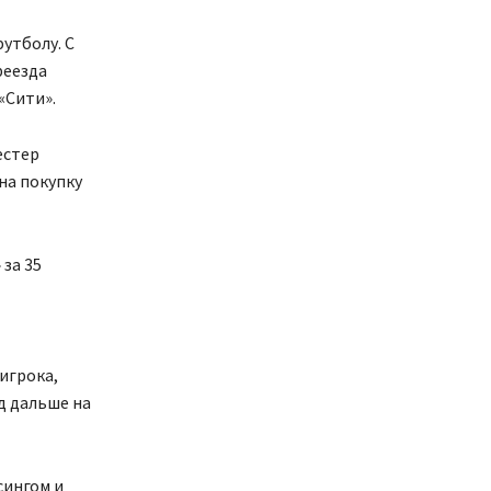
утболу. С
реезда
«Сити».
естер
на покупку
за 35
игрока,
д дальше на
сингом и