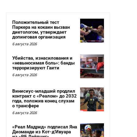
Положительный тест
Паркера на кокаин вызван
диетологом, утверждает
допинговая организация
6 августа 2026
Убийства, изнасилования и
«невыносимая боль»: банды
терроризируют Гаити
6 августа 2026
Винисиус-младший продлил
контракт с «Реалом» до 2032
года, положив конец слухам
о трансфере
6 августа 2026
«Реал Мадрид» подписал Яна
Диоманде из Кот-д’Ивуара
из «РБ Лейпциг»