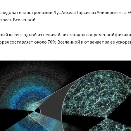
следователя астрономии Лус Анхела Гарсия из Университета E
озраст Вселенной
вый ключ к одной из величайших загадок современной физик
орая составляет около 70% Вселенной и отвечает за ее ускор