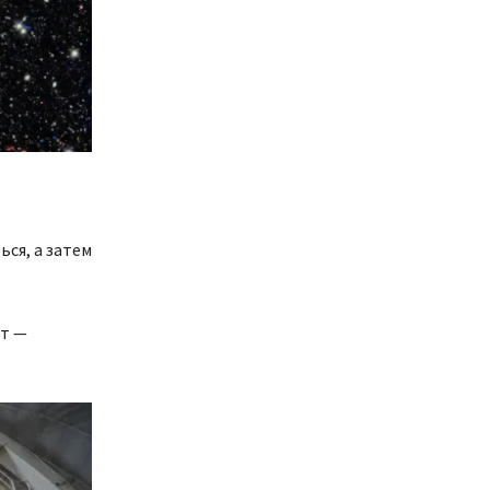
ся, а затем
ст —