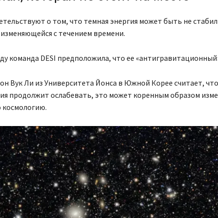
тельствуют о том, что темная энергия может быть не стабил
 изменяющейся с течением времени.
оду команда DESI предположила, что ее «антигравитационны
н Вук Ли из Университета Йонса в Южной Корее считает, что
гия продолжит ослабевать, это может коренным образом изм
 космологию.