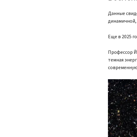
Данные свиде
динамичной,
Еще в 2025 г
Профессор Йо
темная энер
современную