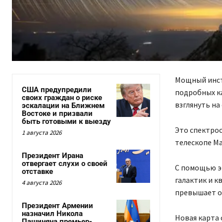
Мощный инстр
США предупредили
подробных ка
своих граждан о риске
взглянуть на
эскалации на Ближнем
Востоке и призвали
быть готовыми к выезду
Это спектрос
1 августа 2026
телескопе Ma
Президент Ирана
отвергает слухи о своей
С помощью э
отставке
галактик и к
4 августа 2026
превышает о
Президент Армении
назначил Никола
Новая карта 
Пашиняна премьер-