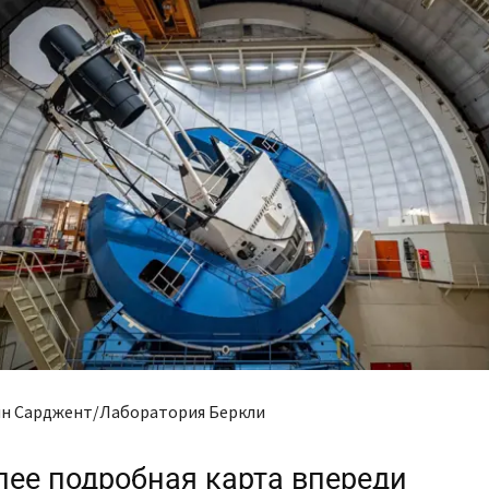
н Сарджент/Лаборатория Беркли
лее подробная карта впереди