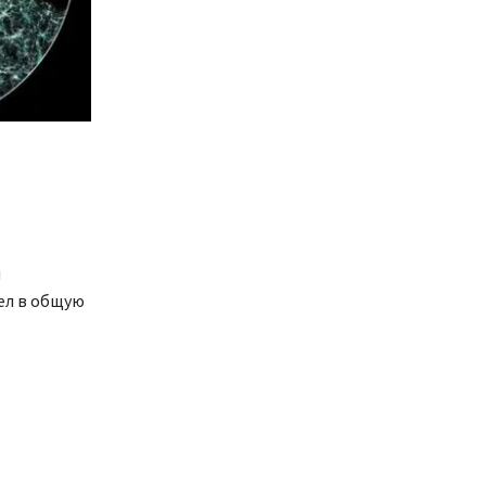
я
ел в общую