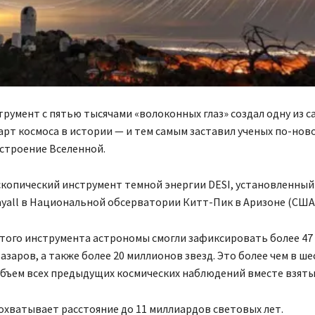
умент с пятью тысячами «волоконных глаз» создал одну из с
рт космоса в истории — и тем самым заставил ученых по-нов
 строение Вселенной.
копический инструмент темной энергии DESI, установленный
yall в Национальной обсерватории Китт-Пик в Аризоне (США)
того инструмента астрономы смогли зафиксировать более 47
вазаров, а также более 20 миллионов звезд. Это более чем в ше
бъем всех предыдущих космических наблюдений вместе взяты
охватывает расстояние до 11 миллиардов световых лет.