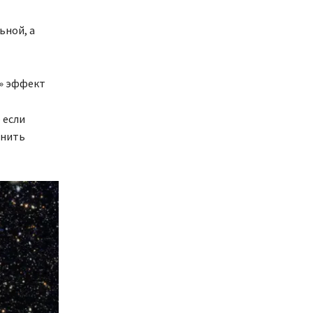
ьной, а
й» эффект
 если
енить