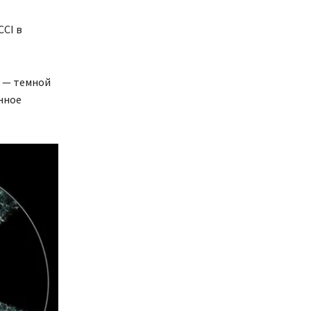
CCI в
и — темной
енное