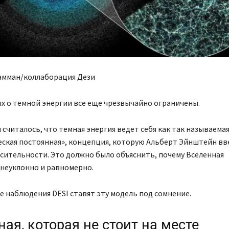
амман/коллаборация Дези
х о темной энергии все еще чрезвычайно ограничены.
 считалось, что темная энергия ведет себя как так называема
еская постоянная», концепция, которую Альберт Эйнштейн вв
сительности. Это должно было объяснить, почему Вселенная
неуклонно и равномерно.
 наблюдения DESI ставят эту модель под сомнение.
ая, которая не стоит на месте