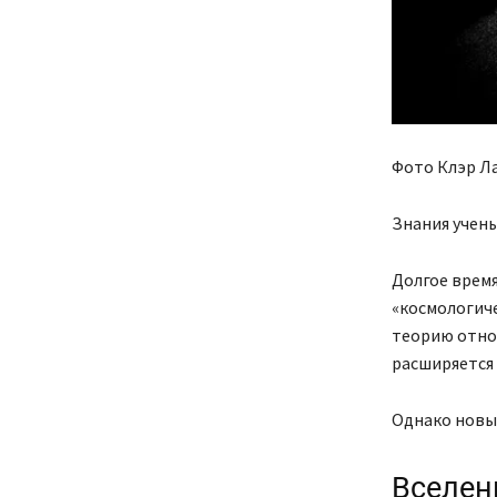
Фото Клэр Л
Знания учены
Долгое время
«космологич
теорию отно
расширяется 
Однако новые
Вселенн