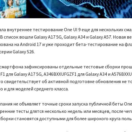
ла внутреннее тестирование One UI 9 еще для нескольких с
 В список вошли Galaxy A17 5G, Galaxy A34 и Galaxy A57. Новая в
ована на Android 17 и уже проходит бета-тестирование на фл
серии Galaxy S26.
 смартфона зафиксированы отдельные тестовые сборки прош
1 для Galaxy A17 5G, A346BXXUFGZF1 для Galaxy A34 и A576BXX
Это свидетельствует об активной подготовке обновления не т
о и для моделей среднего класса.
пания не объявляет точные сроки запуска публичной беты One 
енние тесты длятся несколько недель или месяцев, после чег
борки становятся доступными для более широкого круга поль