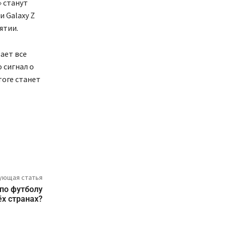
» станут
и Galaxy Z
ятии.
ает все
 сигнал о
тоге станет
ующая статья
по футболу
ёх странах?