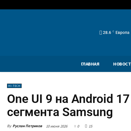
28.6
C
Европа
ГЛАВНАЯ
НОВОСТ
HI-TECH
One UI 9 на Android 1
сегмента Samsung
By
Руслан Петриков
10 июня 2026
0
15