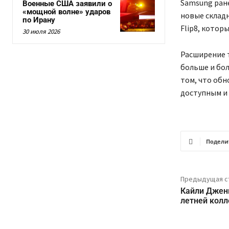
Samsung ране
Военные США заявили о
«мощной волне» ударов
новые складн
по Ирану
Flip8, котор
30 июля 2026
Расширение т
больше и бол
том, что обн
доступным и 
Подели
Предыдущая с
Кайли Дженн
летней колл