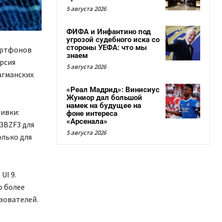
5 августа 2026
ФИФА и Инфантино под
угрозой судебного иска со
стороны УЕФА: что мы
мартфонов
знаем
ерсия
5 августа 2026
агманских
«Реал Мадрид»: Винисиус
Жуниор дал большой
намек на будущее на
ивки:
фоне интереса
«Арсенала»
U3BZF3 для
5 августа 2026
олько для
UI 9.
о более
зователей.