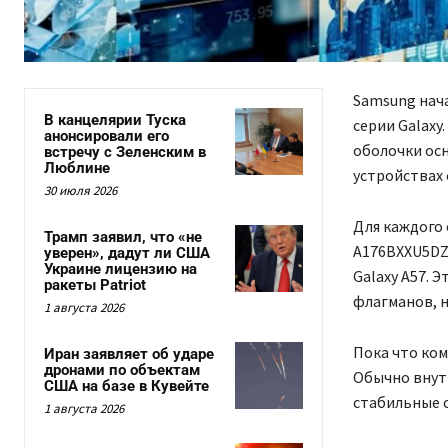
Samsung нача
В канцелярии Туска
серии Galaxy.
анонсировали его
оболочки осн
встречу с Зеленским в
Люблине
устройствах 
30 июля 2026
Для каждого
Трамп заявил, что «не
A176BXXU5DZF
уверен», дадут ли США
Украине лицензию на
Galaxy A57. 
ракеты Patriot
флагманов, н
1 августа 2026
Пока что ком
Иран заявляет об ударе
дронами по объектам
Обычно внутр
США на базе в Кувейте
стабильные с
1 августа 2026