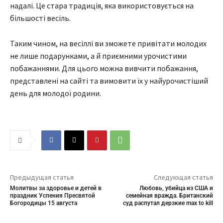
надалі. Це стара традиція, яка використовується на
більшості весіль.
Таким чином, на весіллі ви зможете привітати молодих
не лише подарунками, а й приємними урочистими
побажаннями. Для цього можна вивчити побажання,
представлені на сайті та вимовити їх у найурочистіший
день для молодої родини.
Предыдущая статья
Следующая статья
Молитвы за здоровье и детей в
Любовь, убийца из США и
праздник Успения Пресвятой
семейная вражда. Британский
Богородицы 15 августа
суд распутал дерзкие max to kill