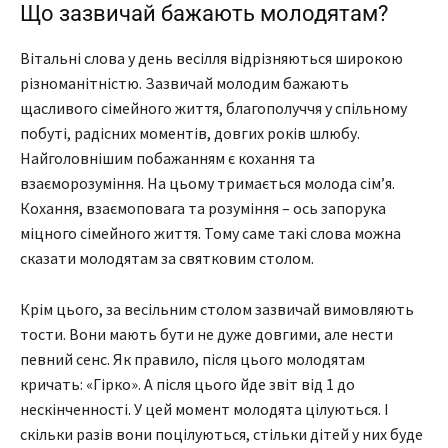
Що зазвичай бажають молодятам?
Вітальні слова у день весілля відрізняються широкою
різноманітністю. Зазвичай молодим бажають
щасливого сімейного життя, благополуччя у спільному
побуті, радісних моментів, довгих років шлюбу.
Найголовнішим побажанням є кохання та
взаєморозуміння. На цьому тримається молода сім’я.
Кохання, взаємоповага та розуміння – ось запорука
міцного сімейного життя. Тому саме такі слова можна
сказати молодятам за святковим столом.
Крім цього, за весільним столом зазвичай вимовляють
тости. Вони мають бути не дуже довгими, але нести
певний сенс. Як правило, після цього молодятам
кричать: «Гірко». А після цього йде звіт від 1 до
нескінченності. У цей момент молодята цілуються. І
скільки разів вони поцілуються, стільки дітей у них буде