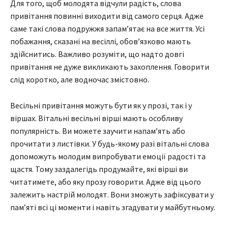
Для того, щоб молодята відчули радість, слова
привітання повинні виходити від самого серця. Адже
саме такі слова подружжя запам’ятає на все життя. Усі
побажання, сказані на весіллі, обов’язково мають
здійснитись. Важливо розуміти, що надто довгі
привітання не дуже викликають захоплення. Говорити
слід коротко, але водночас змістовно.
Весільні привітання можуть бути як у прозі, так і у
віршах. Вітальні весільні вірші мають особливу
популярність. Ви можете заучити напам’ять або
прочитати з листівки. У будь-якому разі вітальні слова
допоможуть молодим випробувати емоції радості та
щастя. Тому заздалегідь продумайте, які вірші ви
читатимете, або яку прозу говорити. Адже від цього
залежить настрій молодят. Вони зможуть зафіксувати у
пам’яті всі ці моменти і навіть згадувати у майбутньому.