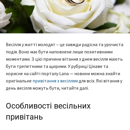
Весілля у житті молодят – це завжди радісна та урочиста
подія. Воно має бути наповнене лише позитивними
моментами. З цієї причини вітання з днем весілля мають
бути трепетними та щирими. У рубриці Цікаве та
корисне на сайті порталу Lana — новини можна знайти
оригінальне
привітання з весіллям
для всіх. Які вітання у
день весілля можуть бути, читайте далі.
Особливості весільних
привітань