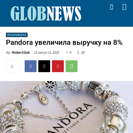
ЭКОНОМИКА
Pandora увеличила выручку на 8%
15 августа 2025
0
29
By
RobertGok