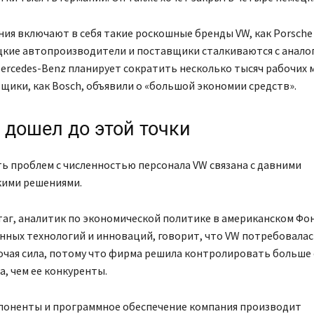
ия включают в себя такие роскошные бренды VW, как Porsche и
цкие автопроизводители и поставщики сталкиваются с анал
ercedes-Benz планирует сократить несколько тысяч рабочих м
щики, как Bosch, объявили о «большой экономии средств».
 дошел до этой точки
ь проблем с численностью персонала VW связана с давними
кими решениями.
аг, аналитик по экономической политике в американском Фо
ных технологий и инноваций, говорит, что VW потребовалас
очая сила, потому что фирма решила контролировать больше
, чем ее конкуренты.
поненты и программное обеспечение компания производит