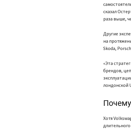
самостоятель
сказал Остер
раза выше, ч
Другие эксп
на протяжени
Skoda, Porsc
«Эта стратег
брендов, цеп
эксплуатаци
лондонской U
Почему
Хотя Volkswa
длительного