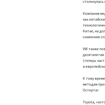
столкнулась 
Компания мед
как китайск
технологиче
Китае, на до
снижению спр
VW также по
десятилетия н
(теперь част
и европейски
К тому врем
методам прои
Остертаг.
Toyota, «кот