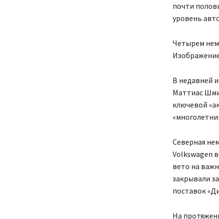
почти полов
уровень авто
Четырем неме
Изображение:
В недавней 
Маттиас Шми
ключевой «ак
«многолетни
Северная нем
Volkswagen в
вето на важн
закрывали за
поставок «Ди
На протяжен