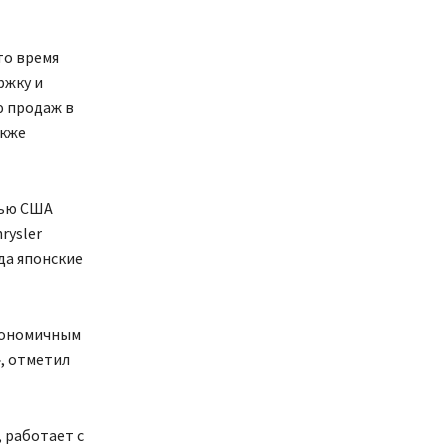
то время
ржку и
ю продаж в
акже
тью США
rysler
да японские
экономичным
, отметил
 работает с