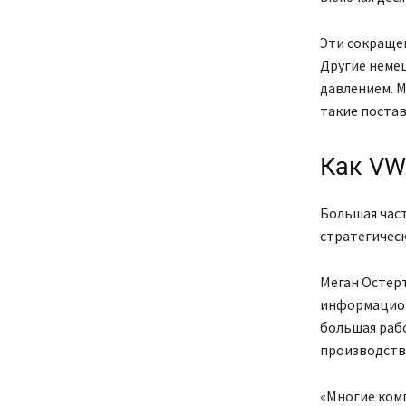
Эти сокращен
Другие неме
давлением. M
такие постав
Как VW
Большая част
стратегичес
Меган Остерт
информацион
большая раб
производства
«Многие ком