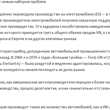
с новым набором проблем.
ленно переводила производство на электромобили (EV) — в 
ие производители электромобилей получили серьезную подде
ское преимущество. Эта задержка способствовала замедлени
лю которого приходится треть общего объема продаж VW, а т
оса в Европе и на других ключевых рынках.
вторил ошибку, допущенную автомобильной промышленнос
азад. В 1960-х и 1970-х годах «большая тройка» — Ford, GM и Ch
ь Stellantis) — была раздутой и медленно адаптировалась, ког
е конкуренты начали поглощать их долю рынка.
ени, как американские автопроизводители перешли к более 
зводства, прошло десятилетие, и они «значительно отстали»
орая производит такое же количество автомобилей, как и VW»,