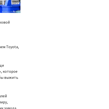
ировой
ем Toyota,
щи
», которое
обы выжить
ылей
миру,
их завода.