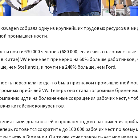
kswagen собрала одну из крупнейших трудовых ресурсов в м
ой промышленности.
сти почти 630 000 человек (680 000, если считать совместные
в Китае) VW нанимает примерно на 60% больше работников, ч
е, чем Stellantis, и почти на 240% больше, чем Ford.
нность персонала когда-то была признаком промышленной мо
громных прибылей VW. Теперь она стала «огромным бременем
омпанию идти на болезненные сокращения рабочих мест, чт
овких китайских конкурентов.
ения тысяч должностей в прошлом году из-за снижения приб
еперь готовится сократить до 100 000 рабочих мест по всему 
тки тысяч в Германии. Он также хочет закрыть четыре немецк