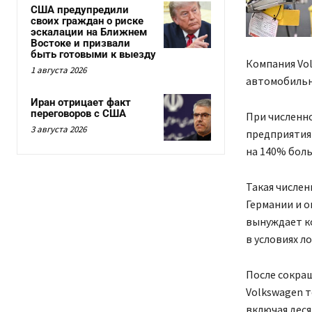
США предупредили
своих граждан о риске
эскалации на Ближнем
Востоке и призвали
быть готовыми к выезду
Компания Vol
1 августа 2026
автомобильн
Иран отрицает факт
переговоров с США
При численно
3 августа 2026
предприятия 
на 140% больш
Такая числе
Германии и о
вынуждает к
в условиях л
После сокращ
Volkswagen т
включая деся