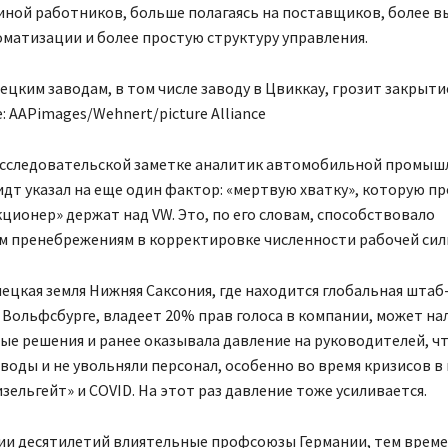
иной работников, больше полагаясь на поставщиков, более в
матизации и более простую структуру управления.
цким заводам, в том числе заводу в Цвиккау, грозит закрыти
 AAPimages/Wehnert/picture Alliance
исследовательской заметке аналитик автомобильной промыш
дт указал на еще один фактор: «мертвую хватку», которую п
ционер» держат над VW. Это, по его словам, способствовало
м пренебрежениям в корректировке численности рабочей сил
ецкая земля Нижняя Саксония, где находится глобальная шта
 Вольфсбурге, владеет 20% прав голоса в компании, может н
ые решения и ранее оказывала давление на руководителей, ч
воды и не увольняли персонал, особенно во время кризисов в
зельгейт» и COVID. На этот раз давление тоже усиливается.
ии десятилетий влиятельные профсоюзы Германии, тем време