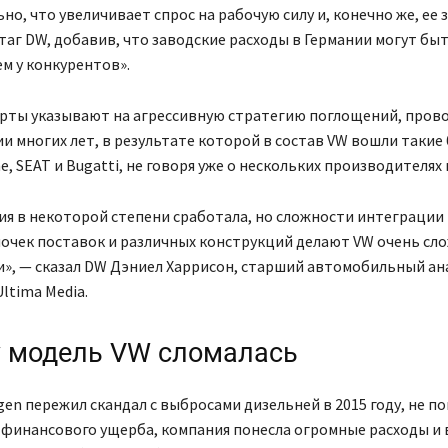
но, что увеличивает спрос на рабочую силу и, конечно же, ее 
таг DW, добавив, что заводские расходы в Германии могут быт
ем у конкурентов».
ерты указывают на агрессивную стратегию поглощений, про
и многих лет, в результате которой в состав VW вошли такие 
he, SEAT и Bugatti, не говоря уже о нескольких производителях
ия в некоторой степени сработала, но сложности интеграции 
очек поставок и различных конструкций делают VW очень сл
и», — сказал DW Дэниел Харрисон, старший автомобильный ан
ltima Media.
 модель VW сломалась
gen пережил скандал с выбросами дизельней в 2015 году, не по
 финансового ущерба, компания понесла огромные расходы и 