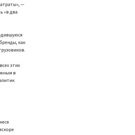
затраты», —
ь «в два
водившуюся
бренды, как
 грузовиков.
всех этих
ожным в
алитик
неся
вскоре