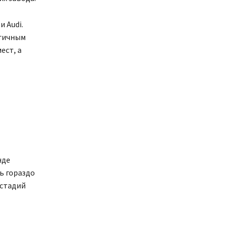
 Audi.
огичным
ест, а
нде
ь гораздо
 стадий