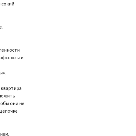
ысокий
е.
ленности
рофсоюзы и
ы».
б-квартира
аложить
тобы они не
 цепочке
нем,