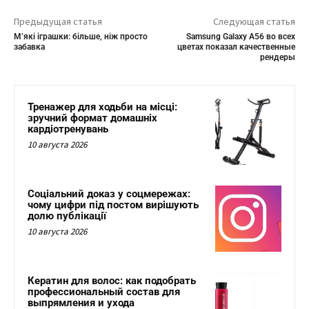
Предыдущая статья
Следующая статья
М’які іграшки: більше, ніж просто
Samsung Galaxy A56 во всех
забавка
цветах показал качественные
рендеры
Тренажер для ходьби на місці:
зручний формат домашніх
кардіотренувань
10 августа 2026
Соціальний доказ у соцмережах:
чому цифри під постом вирішують
долю публікації
10 августа 2026
Кератин для волос: как подобрать
профессиональный состав для
выпрямления и ухода