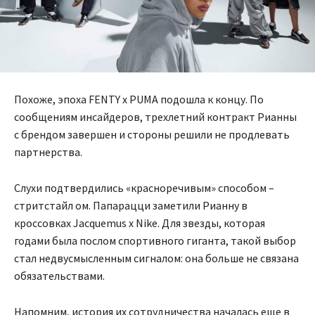
Похоже, эпоха FENTY x PUMA подошла к концу. По
сообщениям инсайдеров, трехлетний контракт Рианны
с брендом завершен и стороны решили не продлевать
партнерства.
Слухи подтвердились «красноречивым» способом –
стритстайл ом. Папарацци заметили Рианну в
кроссовках Jacquemus x Nike. Для звезды, которая
годами была послом спортивного гиганта, такой выбор
стал недвусмысленным сигналом: она больше не связана
обязательствами.
Напомним, история их сотрудничества началась еще в