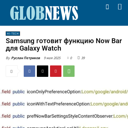
HI-TECH
Samsung готовит функцию Now Bar
для Galaxy Watch
9 мая 2025
0
39
By
Руслан Петриков