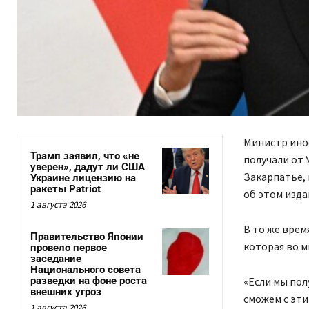
Министр инос
Трамп заявил, что «не
получали от
уверен», дадут ли США
Закарпатье, 
Украине лицензию на
ракеты Patriot
об этом изда
1 августа 2026
В то же врем
Правительство Японии
которая во м
провело первое
заседание
Национального совета
разведки на фоне роста
«Если мы по
внешних угроз
сможем с эти
1 августа 2026