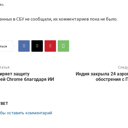
».
нных в СБУ не сообщали, их комментариев пока не было.
ться
татья
След
иряет защиту
Индия закрыла 24 аэро
ей Chrome благодаря ИИ
обострения с 
ТВЕТ
обы оставить комментарий