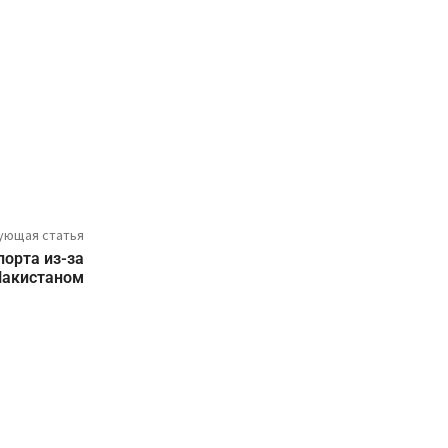
ующая статья
порта из-за
Пакистаном