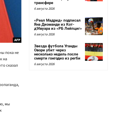
трансфере
6 августа 2026
«Реал Мадрид» подписал
Яна Диоманде из Кот-
д’Ивуара из «РБ Лейпциг»
6 августа 2026
Звезда футбола Уганды
Овори убит через
ны пока не
несколько недель после
смерти гонгодио из регби
к на
6 августа 2026
то сказал
пропаганда,
ю, мы
к