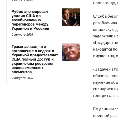
пропаганду, 
Рубио анонсировал
усилия США по
Служба безоп
возобновлению
разоблачила 
переговоров между
Украиной и Россией
шпионскую де
1 августа 2026
задержали н
«Государстве
Трамп заявил, что
находятся по
соглашение о недрах с
Украиной предоставляет
имущества, о
США полный доступ к
украинским ресурсам
редкоземельных
«Задачей эт
элементов
области, пои
2 августа 2026
изучение общ
сценариев их
говорится в 
По данным с
военной раз