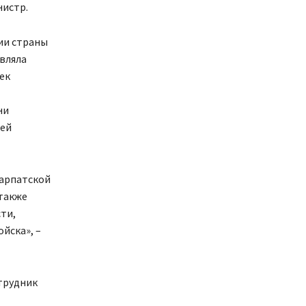
нистр.
ии страны
вляла
ек
ни
ией
карпатской
 также
ти,
йска», –
трудник