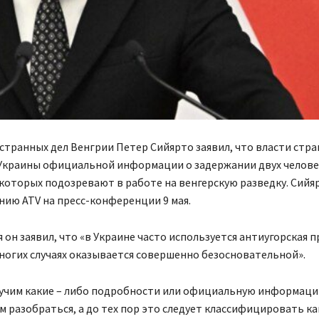
транных дел Венгрии Петер Сийярто заявил, что власти стра
 Украины официальной информации о задержании двух челове
которых подозревают в работе на венгерскую разведку. Сийяр
нию ATV на пресс-конференции 9 мая.
я он заявил, что «в Украине часто используется антиугорская 
ногих случаях оказывается совершенно безосновательной».
лучим какие – либо подробности или официальную информаци
м разобраться, а до тех пор это следует классифицировать ка