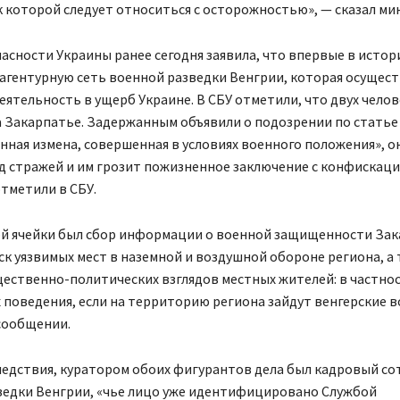
к которой следует относиться с осторожностью», — сказал ми
асности Украины ранее сегодня заявила, что впервые в истор
агентурную сеть военной разведки Венгрии, которая осущест
ятельность в ущерб Украине. В СБУ отметили, что двух челов
а Закарпатье. Задержанным объявили о подозрении по статье
нная измена, совершенная в условиях военного положения», о
д стражей и им грозит пожизненное заключение с конфискац
тметили в СБУ.
ой ячейки был сбор информации о военной защищенности За
ск уязвимых мест в наземной и воздушной обороне региона, а
ественно-политических взглядов местных жителей: в частнос
 поведения, если на территорию региона зайдут венгерские во
сообщении.
ледствия, куратором обоих фигурантов дела был кадровый со
ведки Венгрии, «чье лицо уже идентифицировано Службой