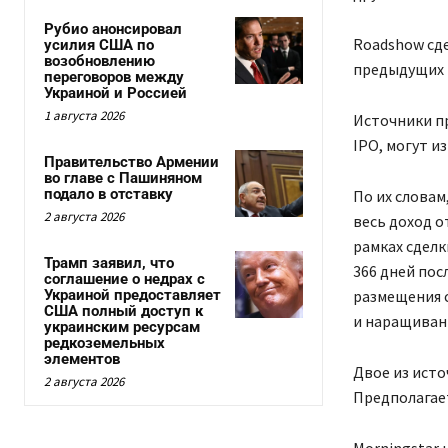
Рубио анонсировал
Roadshow сде
усилия США по
возобновлению
предыдущих 
переговоров между
Украиной и Россией
1 августа 2026
Источники п
IPO, могут и
Правительство Армении
во главе с Пашиняном
подало в отставку
По их словам
2 августа 2026
весь доход о
рамках сделк
Трамп заявил, что
366 дней пос
соглашение о недрах с
Украиной предоставляет
размещения с
США полный доступ к
и наращиван
украинским ресурсам
редкоземельных
элементов
Двое из исто
2 августа 2026
Предполагает