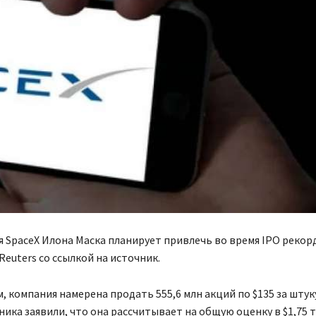
 SpaceX Илона Маска планирует привлечь во время IPO рекор
Reuters со ссылкой на источник.
м, компания намерена продать 555,6 млн акций по $135 за штук
ника заявили, что она рассчитывает на общую оценку в $1,75 т