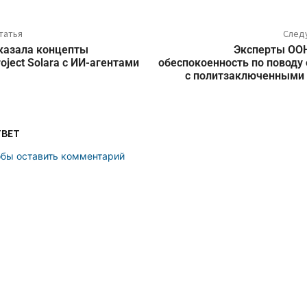
татья
След
оказала концепты
Эксперты ОО
oject Solara с ИИ-агентами
обеспокоенность по поводу
с политзаключенными 
ТВЕТ
обы оставить комментарий