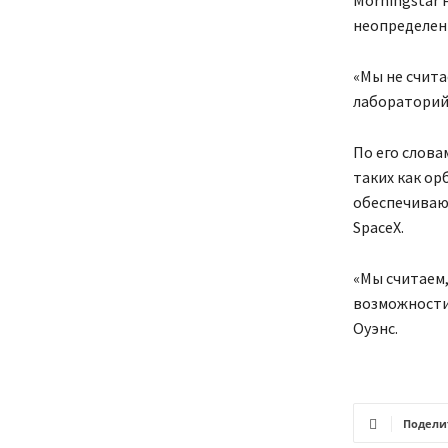
Morningstar 
неопределенн
«Мы не счита
лабораторий»
По его слова
таких как ор
обеспечиваю
SpaceX.
«Мы считаем,
возможности 
Оуэнс.
Подели