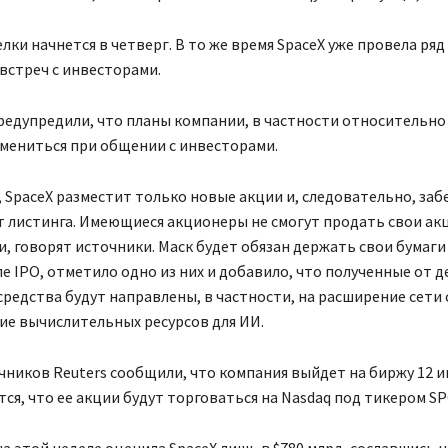
лки начнется в четверг. В то же время SpaceX уже провела ряд
встреч с инвесторами.
редупредили, что планы компании, в частности относительно
змениться при общении с инвесторами.
, SpaceX разместит только новые акции и, следовательно, заб
т листинга. Имеющиеся акционеры не смогут продать свои ак
и, говорят источники. Маск будет обязан держать свои бумаги
ле IPO, отметило одно из них и добавило, что полученные от 
редства будут направлены, в частности, на расширение сети
ие вычислительных ресурсов для ИИ.
чников Reuters сообщили, что компания выйдет на биржу 12 и
ся, что ее акции будут торговаться на Nasdaq под тикером SP