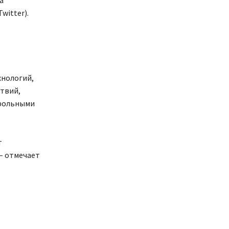
а
witter).
хнологий,
ствий,
трольными
т
 – отмечает