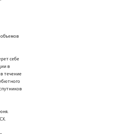
 объемов
ерет себе
ции в
 в течение
дебютного
 спутников
юня.
CX.