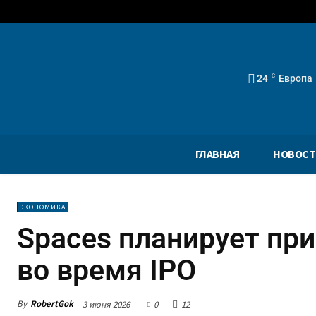
24
C
Европа
ГЛАВНАЯ
НОВОСТ
ЭКОНОМИКА
Spaces планирует пр
во время IPO
By
RobertGok
3 июня 2026
0
12