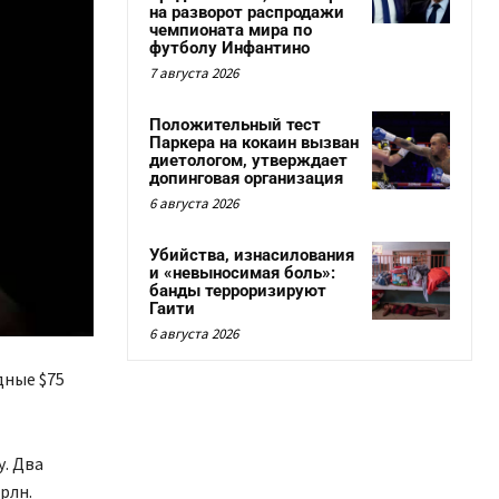
на разворот распродажи
чемпионата мира по
футболу Инфантино
7 августа 2026
Положительный тест
Паркера на кокаин вызван
диетологом, утверждает
допинговая организация
6 августа 2026
Убийства, изнасилования
и «невыносимая боль»:
банды терроризируют
Гаити
6 августа 2026
дные $75
у. Два
рлн.