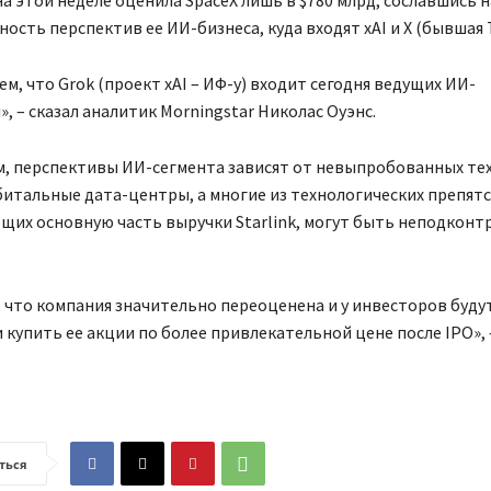
на этой неделе оценила SpaceX лишь в $780 млрд, сославшись н
ость перспектив ее ИИ-бизнеса, куда входят xAI и X (бывшая T
ем, что Grok (проект xAI – ИФ-у) входит сегодня ведущих ИИ-
, – сказал аналитик Morningstar Николас Оуэнс.
м, перспективы ИИ-сегмента зависят от невыпробованных те
битальные дата-центры, а многие из технологических препят
щих основную часть выручки Starlink, могут быть неподкон
 что компания значительно переоценена и у инвесторов буду
купить ее акции по более привлекательной цене после IPO»,
ться