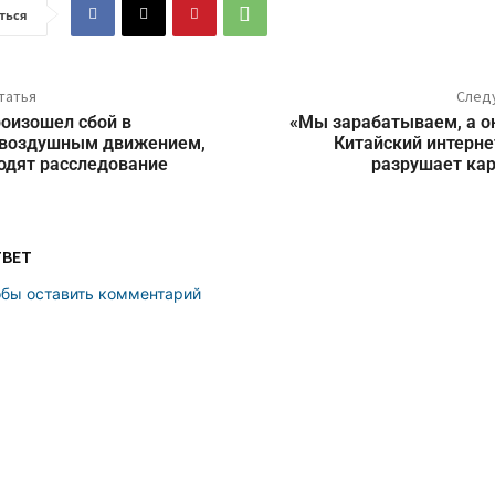
ться
татья
След
оизошел сбой в
«Мы зарабатываем, а он
 воздушным движением,
Китайский интерне
одят расследование
разрушает кар
ТВЕТ
обы оставить комментарий