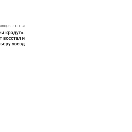
ующая статья
и крадут».
т восстал и
ьеру звезд