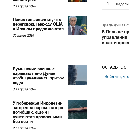
Подели
2 августа 2026
Пакистан заявляет, что
переговоры между США
Предыдущая с
и Ираном продолжаются
В Польше пр
30 июля 2026
управлении
власти пров
ОСТАВЬТЕ О
Румынские военные
взрывают дно Дуная,
Войдите, чт
чтобы увеличить приток
воды
3 августа 2026
У побережья Индонезии
загорелся паром: пятеро
погибших, еще 41
считаются пропавшими
без вести
2 августа 2026