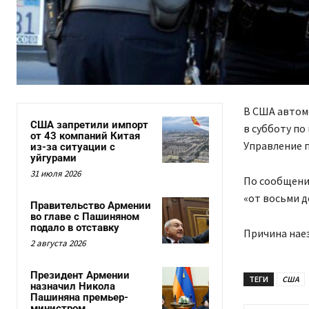
В США автомо
США запретили импорт
в субботу по
от 43 компаний Китая
Управление 
из-за ситуации с
уйгурами
31 июля 2026
По сообщению
«от восьми д
Правительство Армении
во главе с Пашиняном
подало в отставку
Причина наез
2 августа 2026
Президент Армении
ТЕГИ
США
назначил Никола
Пашиняна премьер-
министром