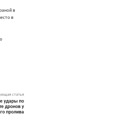
раной в
место в
о
ующая статья
е удары по
те дронов у
го пролива