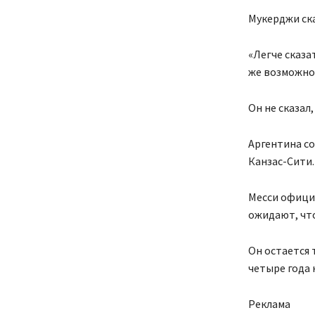
Мукерджи сказ
«Легче сказа
же возможно
Он не сказал
Аргентина с
Канзас-Сити.
Месси официа
ожидают, что
Он остается 
четыре года 
Реклама