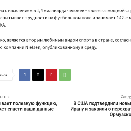
на с населением в 1,4 миллиарда человек – является мощной ст
испытывает трудности на футбольном поле и занимает 142-е 
ФА.
ко, является вторым любимым видом спорта в стране, согласн
 компании Nielsen, опубликованному в среду.
ться
татья
След
ывает полезную функцию,
В США подтвердили новы
жет спасти ваши данные
Ирану и заявили о перехва
Ормузско