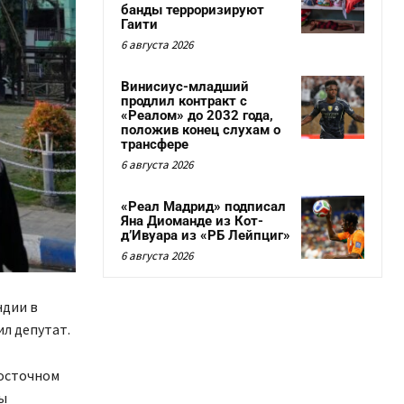
банды терроризируют
Гаити
6 августа 2026
Винисиус-младший
продлил контракт с
«Реалом» до 2032 года,
положив конец слухам о
трансфере
6 августа 2026
«Реал Мадрид» подписал
Яна Диоманде из Кот-
д’Ивуара из «РБ Лейпциг»
6 августа 2026
ндии в
ил депутат.
восточном
бы