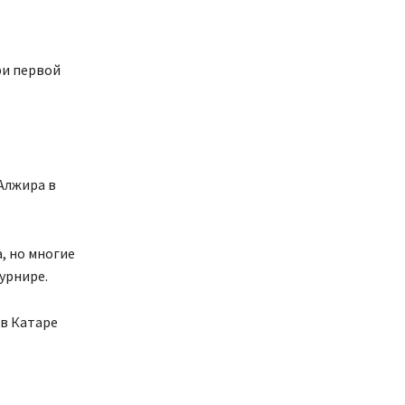
ри первой
Алжира в
, но многие
урнире.
 в Катаре