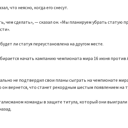
ал, что неясно, когда его снесут.
ть, чем сделать», — сказал он. «Мы планируем убрать статую п
сти».
, будет ли статуя переустановлена на другом месте.
обирается начать кампанию чемпионата мира 16 июня против 
льно не подтвердил свои планы сыграть на чемпионате мира
 он вернется, что станет рекордным шестым появлением на т
талисманом команды в защите титула, который они выиграли
назад.