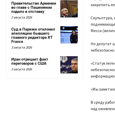
Правительство Армении
закрепить ее
во главе с Пашиняном
подало в отставку
2 августа 2026
Скульптура, 
поднимающег
Суд в Париже отклонил
Месси (велич
апелляцию бывшего
главного редактора RT
France
Но депутат ш
3 августа 2026
небезопасно.
Иран отрицает факт
«Статуя леге
переговоров с США
3 августа 2026
небезопасно
информацион
«Мы заметили
В среду рабо
над оживлен