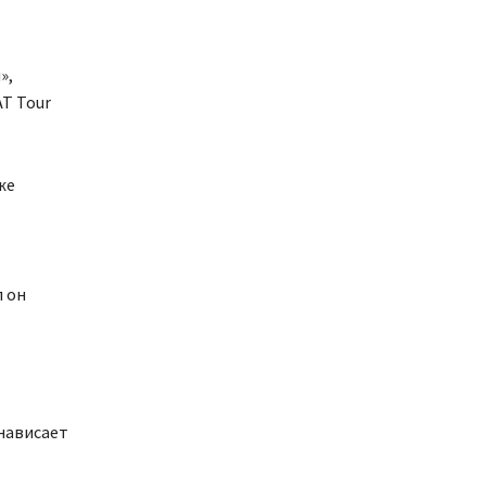
»,
T Tour
же
 он
 нависает