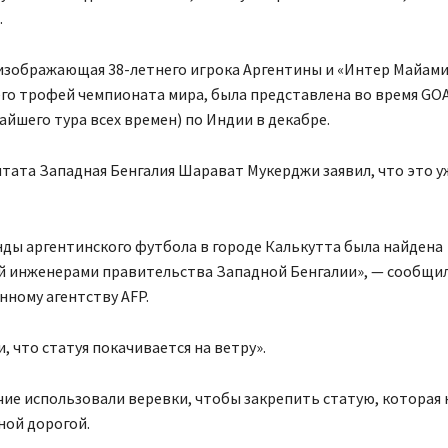
.
изображающая 38-летнего игрока Аргентины и «Интер Майами
о трофей чемпионата мира, была представлена во время GOA
айшего тура всех времен) по Индии в декабре.
тата Западная Бенгалия Шарават Мукерджи заявил, что это у
нды аргентинского футбола в городе Калькутта была найдена
й инженерами правительства Западной Бенгалии», — сообщил
ному агентству AFP.
, что статуя покачивается на ветру».
чие использовали веревки, чтобы закрепить статую, которая
ной дорогой.