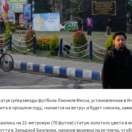
татуя суперзвезды футбола Лионеля Месси, установленная в И
ита в прошлом году, «качается на ветру» и будет снесена, заяв
рались на 21-метровую (70 футов) статую золотого цвета в 
утта в Западной Бенгалии, накинув веревки на ее плечи, что