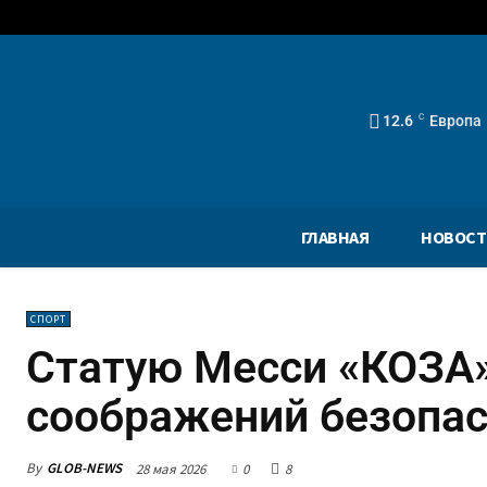
12.6
C
Европа
ГЛАВНАЯ
НОВОСТ
СПОРТ
Статую Месси «КОЗА»
соображений безопа
By
GLOB-NEWS
28 мая 2026
0
8