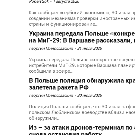
RobertGok
-
1 августа 2026
Как сообщает «сербский экономист», 30 июля
создании механизма проверки иностранных ин
страны и функционирование...
Украина передала Польше «конкре
на МиГ-29: В Варшаве рассказали,
Георгий Милославский
-
31 июля 2026
Украина передала Польше «конкретное предло
истребители МиГ-29, которые Варшава планиру
сообщила в эфире...
В Польше полиция обнаружила крат
залетела ракета РФ
Георгий Милославский
-
30 июля 2026
Полиция Польши сообщает, что 30 июля на фон
польском Люблинском воеводстве вблизи нас
обнаружили...
Из – за атаки дронов-терминал по
снова остановил работу