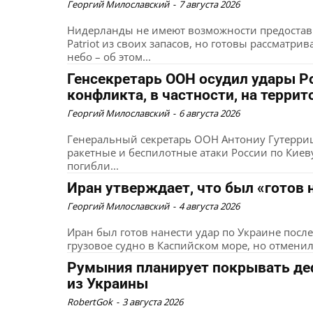
Георгий Милославский
-
7 августа 2026
Нидерланды не имеют возможности предостав
Patriot из своих запасов, но готовы рассматр
небо – об этом...
Генсекретарь ООН осудил удары Р
конфликта, в частности, на терри
Георгий Милославский
-
6 августа 2026
Генеральный секретарь ООН Антониу Гутерри
ракетные и беспилотные атаки России по Киев
погибли...
Иран утверждает, что был «готов 
Георгий Милославский
-
4 августа 2026
Иран был готов нанести удар по Украине после
грузовое судно в Каспийском море, но отменил а
Румыния планирует покрывать деф
из Украины
RobertGok
-
3 августа 2026