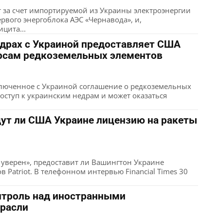
т за счет импортируемой из Украины электроэнергии
вого энергоблока АЭС «Чернавода», и,
цита...
едрах с Украиной предоставляет США
урсам редкоземельных элементов
ключенное с Украиной соглашение о редкоземельных
ступ к украинским недрам и может оказаться
адут ли США Украине лицензию на ракеты
 уверен», предоставит ли Вашингтон Украине
 Patriot. В телефонном интервью Financial Times 30
нтроль над иностранными
трасли