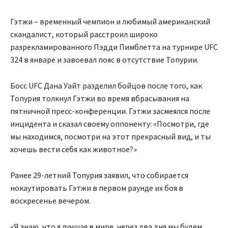
Гэтжи – временный чемпион и любимый американский
скандалист, который расстроил широко
разрекламированного Пэдди Пимблетта на турнире UFC
324 в январе и завоевал пояс в отсутствие Топурии.
Босс UFC Дана Уайт разделил бойцов после того, как
Топурия толкнул Гэтжи во время вбрасывания на
пятничной пресс-конференции. Гэтжи засмеялся после
инцидента и сказал своему оппоненту: «Посмотри, где
мы находимся, посмотри на этот прекрасный вид, и ты
хочешь вести себя как животное?»
Ранее 29-летний Топурия заявил, что собирается
нокаутировать Гэтжи в первом раунде их боя в
воскресенье вечером.
«Я знаю, что я лучшая в мире, через два дня мы будем