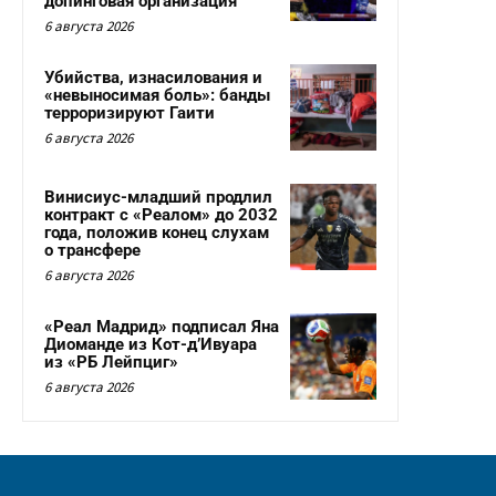
допинговая организация
6 августа 2026
Убийства, изнасилования и
«невыносимая боль»: банды
терроризируют Гаити
6 августа 2026
Винисиус-младший продлил
контракт с «Реалом» до 2032
года, положив конец слухам
о трансфере
6 августа 2026
«Реал Мадрид» подписал Яна
Диоманде из Кот-д’Ивуара
из «РБ Лейпциг»
6 августа 2026