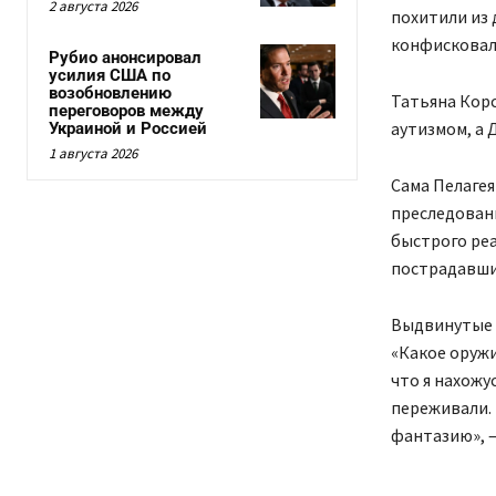
2 августа 2026
похитили из 
конфисковали
Рубио анонсировал
усилия США по
возобновлению
Татьяна Корс
переговоров между
аутизмом, а 
Украиной и Россией
1 августа 2026
Сама Пелагея
преследовани
быстрого ре
пострадавши
Выдвинутые е
«Какое оружи
что я нахожу
переживали. 
фантазию», —