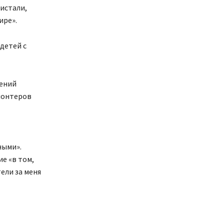
листали,
ире».
детей с
сений
олонтеров
ными».
е «в том,
тели за меня