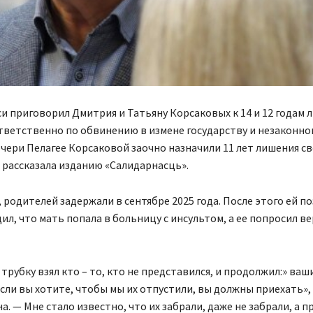
си приговорил Дмитрия и Татьяну Корсаковых к 14 и 12 годам 
тветственно по обвинению в измене государству и незаконно
очери Пелагее Корсаковой заочно назначили 11 лет лишения с
 рассказала изданию «Салидарнасць».
, родителей задержали в сентябре 2025 года. После этого ей п
ил, что мать попала в больницу с инсультом, а ее попросил в
 трубку взял кто – то, кто не представился, и продолжил:» ва
сли вы хотите, чтобы мы их отпустили, вы должны приехать»,
а. — Мне стало известно, что их забрали, даже не забрали, а п