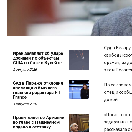
Суд в Белару
Иран заявляет об ударе
свободы соо
дронами по объектам
оружия, их д
США на базе в Кувейте
этом Пелагея
1 августа 2026
Суд в Париже отклонил
По ее словам
апелляцию бывшего
отец и сообщ
главного редактора RT
France
домой.
3 августа 2026
«После этого
Правительство Армении
задержаны, е
во главе с Пашиняном
подало в отставку
рассказала он