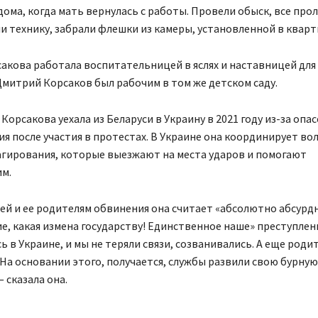
дома, когда мать вернулась с работы. Провели обыск, все про
 технику, забрали флешки из камеры, установленной в кварт
акова работала воспитательницей в яслях и наставницей для 
Дмитрий Корсаков был рабочим в том же детском саду.
 Корсакова уехала из Беларуси в Украину в 2021 году из-за опа
я после участия в протестах. В Украине она координирует в
агирования, которые выезжают на места ударов и помогают
м.
й и ее родителям обвинения она считает «абсолютно абсурд
е, какая измена государству! Единственное наше» преступлени
сь в Украине, и мы не теряли связи, созванивались. А еще роди
На основании этого, получается, службы развили свою бурную
 сказала она.