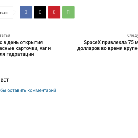
ться
татья
След
с в день открытия
SpaceX привлекла 75 
асные карточки, var и
долларов во время крупн
ля гидратации
ТВЕТ
обы оставить комментарий