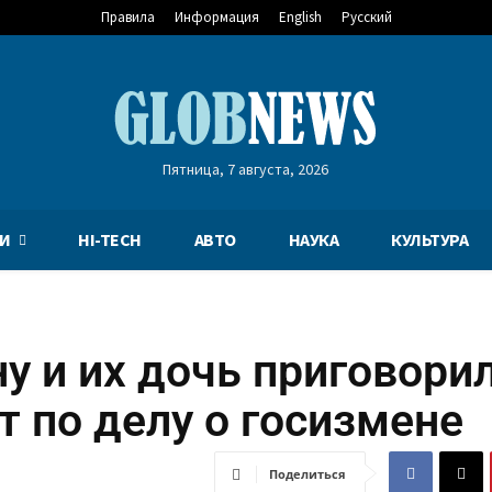
Правила
Информация
English
Русский
Пятница, 7 августа, 2026
И
HI-TECH
АВТО
НАУКА
КУЛЬТУРА
у и их дочь приговорил
т по делу о госизмене
Поделиться