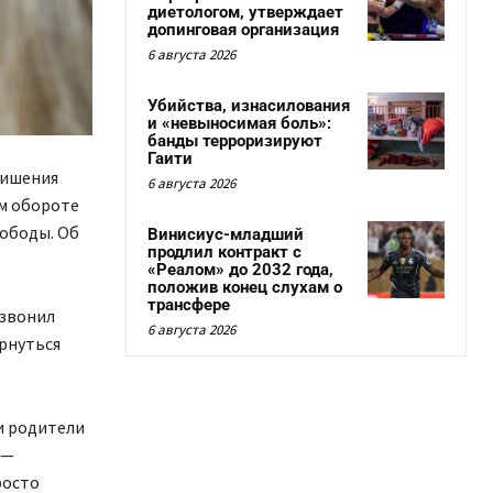
диетологом, утверждает
допинговая организация
6 августа 2026
Убийства, изнасилования
и «невыносимая боль»:
банды терроризируют
Гаити
лишения
6 августа 2026
м обороте
вободы. Об
Винисиус-младший
продлил контракт с
«Реалом» до 2032 года,
положив конец слухам о
трансфере
озвонил
6 августа 2026
ернуться
ши родители
 —
росто