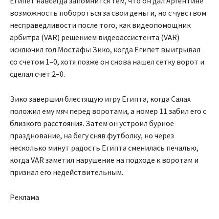
Египет навсегда запомнится тем, что он дал Аргентине
возможность побороться за свои деньги, но с чувством
несправедливости после того, как видеопомощник
арбитра (VAR) решением видеоассистента (VAR)
исключил гол Мостафы Зико, когда Египет выигрывал
со счетом 1–0, хотя позже он снова нашел сетку ворот и
сделал счет 2–0.
Зико завершил блестящую игру Египта, когда Салах
положил ему мяч перед воротами, а номер 11 забил его с
близкого расстояния. Затем он устроил бурное
празднование, на бегу сняв футболку, но через
несколько минут радость Египта сменилась печалью,
когда VAR заметил нарушение на подходе к воротам и
признал его недействительным.
Реклама