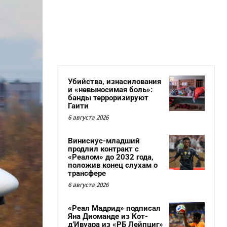
Убийства, изнасилования
и «невыносимая боль»:
банды терроризируют
Гаити
6 августа 2026
Винисиус-младший
продлил контракт с
«Реалом» до 2032 года,
положив конец слухам о
трансфере
6 августа 2026
«Реал Мадрид» подписал
Яна Диоманде из Кот-
д’Ивуара из «РБ Лейпциг»