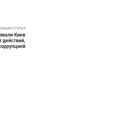
ующая статья
звали Киев
 действий,
коррупцией