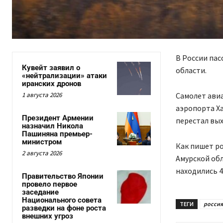
В России пас
Кувейт заявил о
области.
«нейтрализации» атаки
иранских дронов
1 августа 2026
Самолет авиа
аэропорта Ха
Президент Армении
перестал вых
назначил Никола
Пашиняна премьер-
министром
Как пишет ро
2 августа 2026
Амурской обл
находились 43
Правительство Японии
провело первое
заседание
Национального совета
ТЕГИ
россия
разведки на фоне роста
внешних угроз