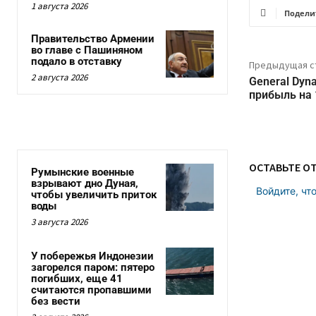
1 августа 2026
Подели
Правительство Армении
во главе с Пашиняном
подало в отставку
Предыдущая с
2 августа 2026
General Dyn
прибыль на
ОСТАВЬТЕ О
Румынские военные
взрывают дно Дуная,
Войдите, чт
чтобы увеличить приток
воды
3 августа 2026
У побережья Индонезии
загорелся паром: пятеро
погибших, еще 41
считаются пропавшими
без вести