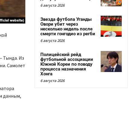
6 августа 2026
Звезда футбола Уганды
Овори убит через
несколько недель после
смерти гонгодио из регби
кой
6 августа 2026
Полицейский рейд
– Тында. Из
футбольной ассоциации
Южной Кореи по поводу
ни. Самолет
процесса назначения
Хонга
6 августа 2026
рнатора
м данным,