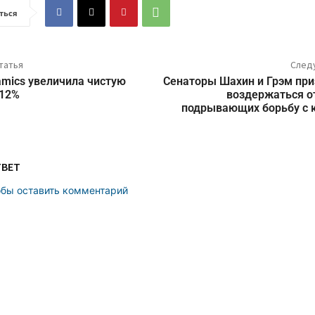
ться
татья
След
amics увеличила чистую
Cенаторы Шахин и Грэм при
 12%
воздержаться от
подрывающих борьбу с 
ТВЕТ
обы оставить комментарий