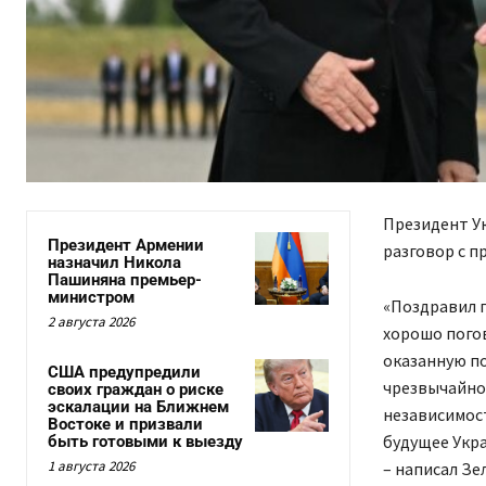
Президент У
Президент Армении
разговор с 
назначил Никола
Пашиняна премьер-
министром
«Поздравил п
2 августа 2026
хорошо пого
оказанную по
США предупредили
чрезвычайно
своих граждан о риске
эскалации на Ближнем
независимост
Востоке и призвали
будущее Укра
быть готовыми к выезду
1 августа 2026
– написал Зе