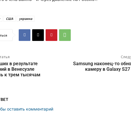
США
украина
ться
татья
След
ших в результате
Samsung наконец-то обно
ий в Венесуэле
камеру в Galaxy S27 
ь к трем тысячам
ТВЕТ
обы оставить комментарий