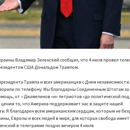
краины Владимир Зеленский сообщил, что 4 июля провел тел
президентом США Дональдом Трампом.
резидента Трампа и всех американцев с Днем независимости.
ворили по телефону. Мы благодарны Соединенным Штатам за
мощь, от » Джавелинов «и» петриотов «до политической под
 ценим то, что Америка поддерживает нас в защите нашей
и. Я благодарен всем американским сердцам, которым не без
ины, Европы и всех людей в мире, для которых свобода имеет
ленский в телеграмме поздно вечером 4 июля.