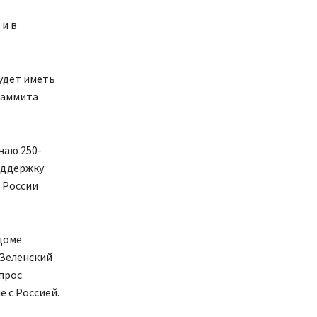
 и в
удет иметь
саммита
чаю 250-
оддержку
 России
доме
 Зеленский
опрос
е с Россией.