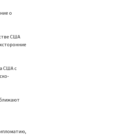
ние о
стве США
ехсторонние
а США с
ско-
риближают
дипломатию,