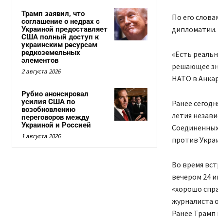
Трамп заявил, что
По его слова
соглашение о недрах с
дипломатии.
Украиной предоставляет
США полный доступ к
украинским ресурсам
редкоземельных
«Есть реальн
элементов
решающее зн
2 августа 2026
НАТО в Анкар
Рубио анонсировал
усилия США по
Ранее сегодн
возобновлению
летия незав
переговоров между
Украиной и Россией
Соединенных
1 августа 2026
против Укра
Во время вс
вечером 24 и
«хорошо спра
журналиста о
Ранее Трамп 