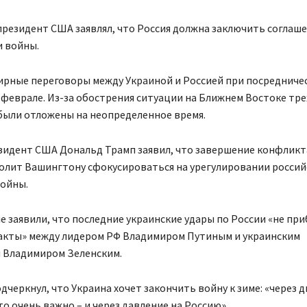
президент США заявлял, что Россия должна заключить соглаше
 войны.
ирные переговоры между Украиной и Россией при посредниче
 феврале. Из-за обострения ситуации на Ближнем Востоке тр
были отложены на неопределенное время.
зидент США Дональд Трамп заявил, что завершение конфликт
олит Вашингтону сфокусироваться на урегулировании россий
войны.
е заявили, что последние украинские удары по России «не п
акты» между лидером РФ Владимиром Путиным и украинским
 Владимиром Зеленским.
дчеркнул, что Украина хочет закончить войну к зиме: «через 
это очень важно – и через давление на Россию».