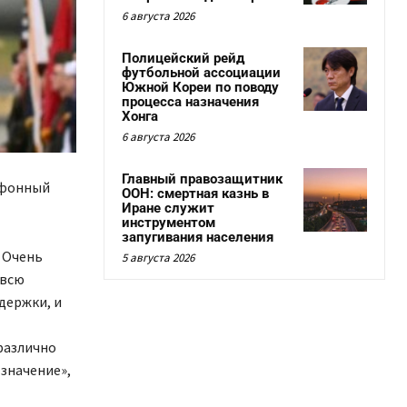
6 августа 2026
Полицейский рейд
футбольной ассоциации
Южной Кореи по поводу
процесса назначения
Хонга
6 августа 2026
Главный правозащитник
ефонный
ООН: смертная казнь в
Иране служит
инструментом
запугивания населения
 Очень
5 августа 2026
 всю
держки, и
различно
 значение»,