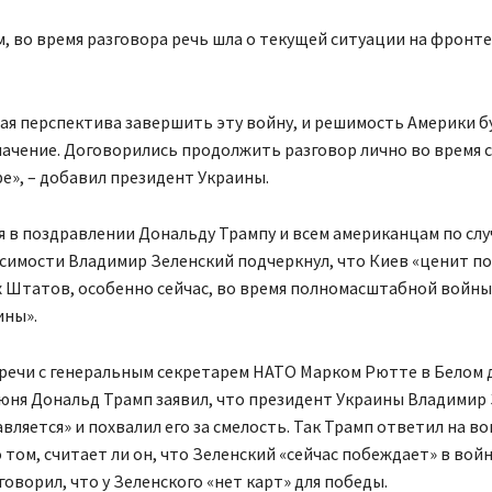
м, во время разговора речь шла о текущей ситуации на фронте
ая перспектива завершить эту войну, и решимость Америки б
ачение. Договорились продолжить разговор лично во время 
е», – добавил президент Украины.
я в поздравлении Дональду Трампу и всем американцам по слу
исимости Владимир Зеленский подчеркнул, что Киев «ценит п
 Штатов, особенно сейчас, во время полномасштабной войны
ины».
тречи с генеральным секретарем НАТО Марком Рютте в Белом 
юня Дональд Трамп заявил, что президент Украины Владимир
вляется» и похвалил его за смелость. Так Трамп ответил на в
 том, считает ли он, что Зеленский «сейчас побеждает» в войн
говорил, что у Зеленского «нет карт» для победы.