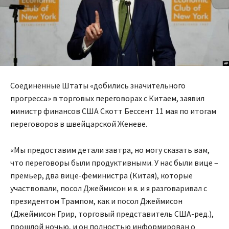
Соединенные Штаты «добились значительного
прогресса» в торговых переговорах с Китаем, заявил
министр финансов США Скотт Бессент 11 мая по итогам
переговоров в швейцарской Женеве.
«Мы предоставим детали завтра, но могу сказать вам,
что переговоры были продуктивными. У нас были вице –
премьер, два вице-феминистра (Китая), которые
участвовали, посол Джеймисон и я. и я разговаривал с
президентом Трампом, как и посол Джеймисон
(Джеймисон Грир, торговый представитель США-ред.),
прошлой ночью, и он полностью информирован о