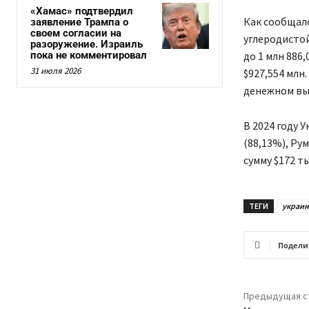
«Хамас» подтвердил
Как сообщало
заявление Трампа о
своем согласии на
углеродистой
разоружение. Израиль
пока не комментировал
до 1 млн 886
31 июля 2026
$927,554 млн
денежном выр
В 2024 году 
(88,13%), Рум
сумму $172 ты
ТЕГИ
украин
Подели
Предыдущая с