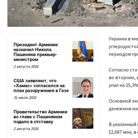
Украина в ян
Президент Армении
углеродистой
назначил Никола
периодом про
Пашиняна премьер-
министром
2 августа 2026
Согласно ст
во вторник,
США заявляют, что
упал на 25,3%
«Хамас» согласился на
план разоружения в Газе
31 июля 2026
Основной экс
денежном изм
Правительство Армении
во главе с Пашиняном
подало в отставку
В указанный 
2 августа 2026
$2,687 млн, в