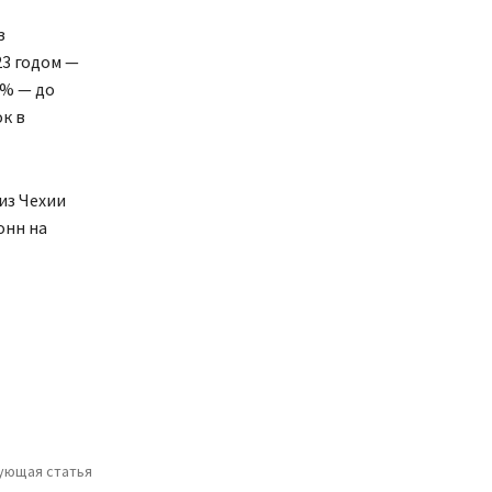
з
23 годом —
4% — до
к в
из Чехии
онн на
ующая статья