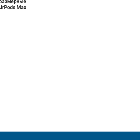
оразмерные
irPods Max