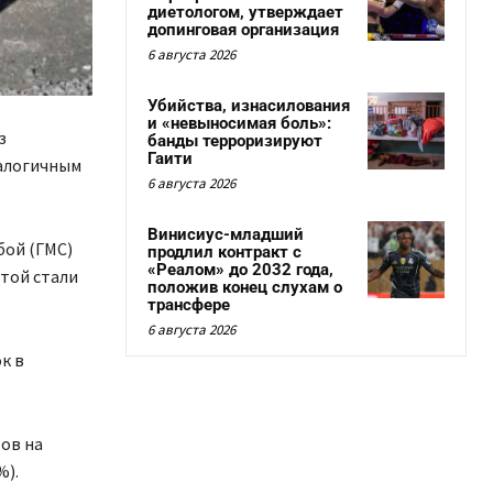
диетологом, утверждает
допинговая организация
6 августа 2026
Убийства, изнасилования
и «невыносимая боль»:
з
банды терроризируют
Гаити
налогичным
6 августа 2026
Винисиус-младший
бой (ГМС)
продлил контракт с
«Реалом» до 2032 года,
той стали
положив конец слухам о
трансфере
6 августа 2026
к в
ов на
%).