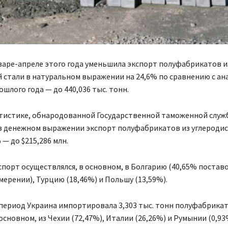
варе-апреле этого года уменьшила экспорт полуфабрикатов и
 стали в натуральном выражении на 24,6% по сравнению с а
шлого года — до 440,036 тыс. тонн.
атистике, обнародованной Государственной таможенной служ
 в денежном выражении экспорт полуфабрикатов из углеродис
 — до $215,286 млн.
порт осуществлялся, в основном, в Болгарию (40,65% поставо
ерении), Турцию (18,46%) и Польшу (13,59%).
период Украина импортировала 3,303 тыс. тонн полуфабрикат
 основном, из Чехии (72,47%), Италии (26,26%) и Румынии (0,93