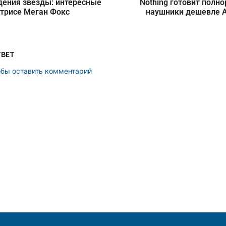
дения звезды: интересные
Nothing готовит полн
трисе Меган Фокс
наушники дешевле A
ТВЕТ
обы оставить комментарий