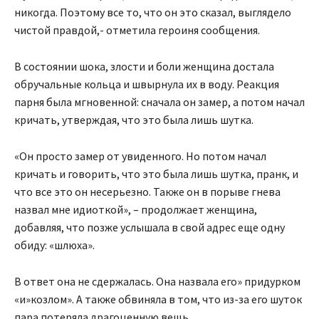
никогда. Поэтому все то, что он это сказал, выглядело
чистой правдой,- отметила героиня сообщения.
В состоянии шока, злости и боли женщина достала
обручальные кольца и швырнула их в воду. Реакция
парня была мгновенной: сначала он замер, а потом начал
кричать, утверждая, что это была лишь шутка.
«Он просто замер от увиденного. Но потом начал
кричать и говорить, что это была лишь шутка, пранк, и
что все это он несерьезно. Также он в порыве гнева
назвал мне идиоткой», – продолжает женщина,
добавляя, что позже услышала в свой адрес еще одну
обиду: «шлюха».
В ответ она не сдержалась. Она назвала его» придурком
«и»козлом». А также обвиняла в том, что из-за его шуток
пара потеряла драгоценную вещь.