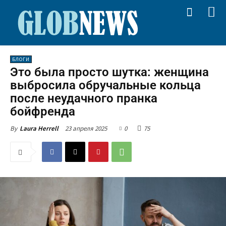
БЛОГИ
Это была просто шутка: женщина
выбросила обручальные кольца
после неудачного пранка
бойфренда
23 апреля 2025
0
75
By
Laura Herrell