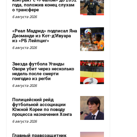
контракт с «Реалом» до 2032
года, положив конец слухам
о трансфере
6 августа 2026
«Реал Мадрид» подписал Яна
Диоманде из Кот-д’Ивуара
из «РБ Лейпциг»
6 августа 2026
Звезда футбола Уганды
Овори убит через несколько
недель после смерти
гонгодио из регби
6 августа 2026
Полицейский рейд
футбольной ассоциации
Южной Кореи по поводу
процесса назначения Хонга
6 августа 2026
Главный правозащитник