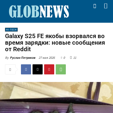
HI-TECH
Galaxy S25 FE якобы взорвался во
время зарядки: новые сообщения
от Reddit
27 мая 2026
0
11
By
Руслан Петриков