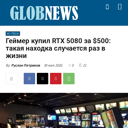
HI-TECH
Геймер купил RTX 5080 за $500:
такая находка случается раз в
жизни
30 мая 2026
0
21
By
Руслан Петриков