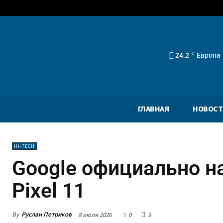
24.2
C
Европа
ГЛАВНАЯ
НОВОСТ
HI-TECH
Google официально н
Pixel 11
By
Руслан Петриков
8 июля 2026
0
9