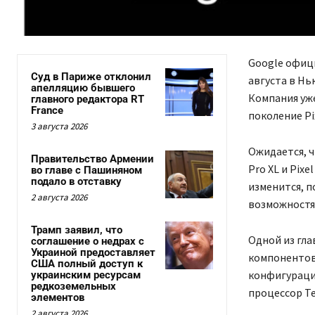
Google офици
Суд в Париже отклонил
августа в Нь
апелляцию бывшего
Компания уж
главного редактора RT
France
поколение Pix
3 августа 2026
Ожидается, ч
Правительство Армении
Pro XL и Pix
во главе с Пашиняном
подало в отставку
изменится, п
2 августа 2026
возможностях
Трамп заявил, что
Одной из гла
соглашение о недрах с
Украиной предоставляет
компонентов
США полный доступ к
конфигураци
украинским ресурсам
редкоземельных
процессор T
элементов
2 августа 2026