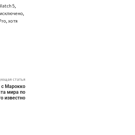
atch 5,
 исключено,
ro, хотя
ующая статья
 с Марокко
та мира по
то известно