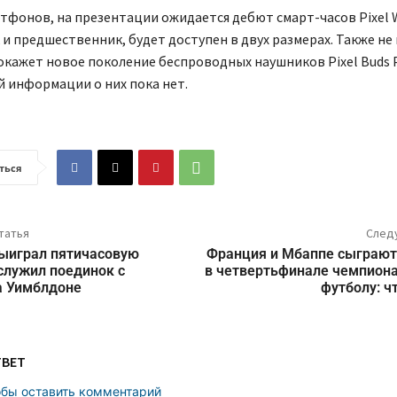
фонов, на презентации ожидается дебют смарт-часов Pixel W
 и предшественник, будет доступен в двух размерах. Также не
окажет новое поколение беспроводных наушников Pixel Buds P
 информации о них пока нет.
ться
татья
След
ыиграл пятичасовую
Франция и Мбаппе сыграют
служил поединок с
в четвертьфинале чемпиона
а Уимблдоне
футболу: ч
ТВЕТ
обы оставить комментарий