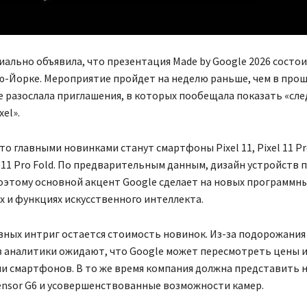
ально объявила, что презентация Made by Google 2026 состои
ю-Йорке. Мероприятие пройдет на неделю раньше, чем в прош
е разослала приглашения, в которых пообещала показать «сл
el».
то главными новинками станут смартфоны Pixel 11, Pixel 11 Pro
el 11 Pro Fold. По предварительным данным, дизайн устройств 
оэтому основной акцент Google сделает на новых программн
 и функциях искусственного интеллекта.
вных интриг остается стоимость новинок. Из-за подорожания
 аналитики ожидают, что Google может пересмотреть цены 
и смартфонов. В то же время компания должна представить 
ensor G6 и усовершенствованные возможности камер.