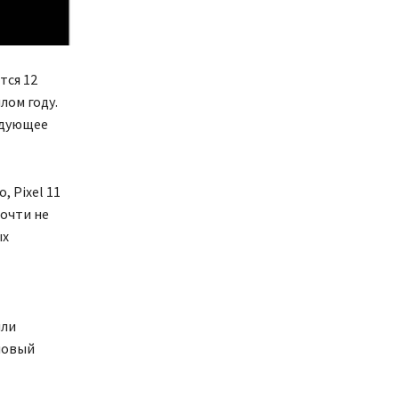
тся 12
лом году.
едующее
, Pixel 11
почти не
ых
или
новый