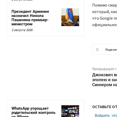
Помимо смарт
который, как
Президент Армении
назначил Никола
что Google п
Пашиняна премьер-
министром
официальной
2 августа 2026
Подели
Предыдущая с
Джокович в
эпопею и за
Синнером н
ОСТАВЬТЕ О
WhatsApp упрощает
родительский контроль
Войдите, чт
на iPhone