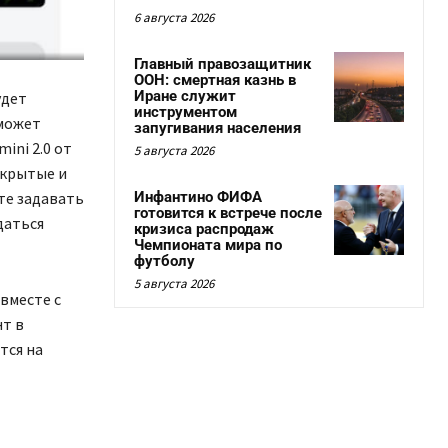
6 августа 2026
Главный правозащитник
ООН: смертная казнь в
Иране служит
удет
инструментом
 может
запугивания населения
ini 2.0 от
5 августа 2026
ткрытые и
Инфантино ФИФА
те задавать
готовится к встрече после
даться
кризиса распродаж
Чемпионата мира по
футболу
5 августа 2026
вместе с
нт в
тся на