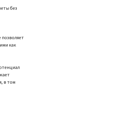
веты без
е позволяет
ими как
потенциал
лжает
, в том