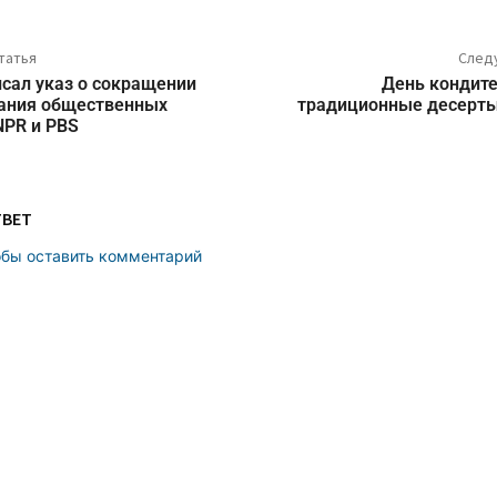
татья
След
сал указ о сокращении
День кондите
ания общественных
традиционные десерты
NPR и PBS
ТВЕТ
обы оставить комментарий