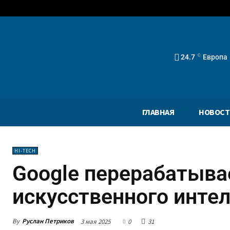
24.7
C
Европа
ГЛАВНАЯ
НОВОСТ
HI-TECH
Google перерабатыва
искусственного инте
By
Руслан Петриков
3 мая 2025
0
31