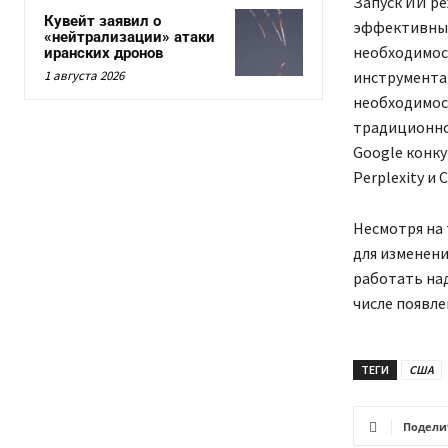
Запуск ИИ ре
Кувейт заявил о
эффективным
«нейтрализации» атаки
необходимос
иранских дронов
1 августа 2026
инструмента
необходимос
традиционног
Google конку
Perplexity и 
Несмотря на 
для изменени
работать над
числе появле
ТЕГИ
США
Подели