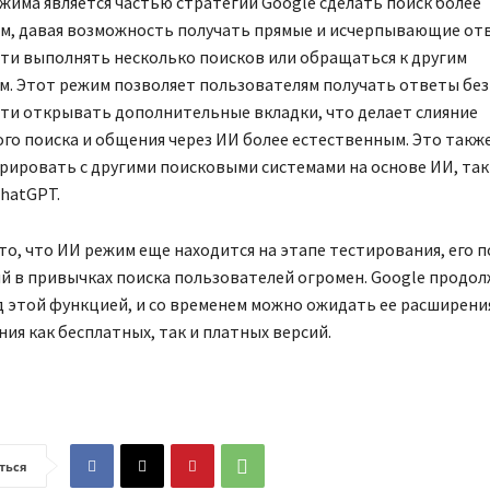
жима является частью стратегии Google сделать поиск более
, давая возможность получать прямые и исчерпывающие от
ти выполнять несколько поисков или обращаться к другим
м. Этот режим позволяет пользователям получать ответы без
ти открывать дополнительные вкладки, что делает слияние
о поиска и общения через ИИ более естественным. Это такж
рировать с другими поисковыми системами на основе ИИ, так
ChatGPT.
то, что ИИ режим еще находится на этапе тестирования, его 
й в привычках поиска пользователей огромен. Google продо
 этой функцией, и со временем можно ожидать ее расширения
ния как бесплатных, так и платных версий.
ться