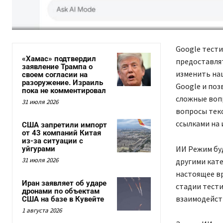
Google тести
«Хамас» подтвердил
предоставля
заявление Трампа о
изменить наш
своем согласии на
разоружение. Израиль
Google и поз
пока не комментировал
сложные вопр
31 июля 2026
вопросы текс
ссылками на
США запретили импорт
от 43 компаний Китая
из-за ситуации с
ИИ Режим буд
уйгурами
31 июля 2026
другими кате
настоящее вр
Иран заявляет об ударе
стадии тести
дронами по объектам
взаимодейст
США на базе в Кувейте
1 августа 2026