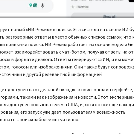
рует новый «ИИ Режим» в поиске. Эта система на основе ИИ б
ть разговорные ответы вместо обычных списков ссылок, что
и привычки поиска. ИИ Режим работает на основе модели Gem
воляет взаимодействовать с чат-ботом, получая ответы на о
осы в формате диалога. Ответы генерируются ИИ, и вы може
том, голосом или изображениями. Они также будут сопровож
 источники и другой релевантной информацией.
ет доступен на отдельной вкладке в поисковом интерфейсе, 
гориями, такими как изображения и новости. Этот экспериме
емя доступен пользователям в США, и, хотя он все еще находи
рования, его запуск уже дает пользователям возможность
вовать с поиском более интуитивно.