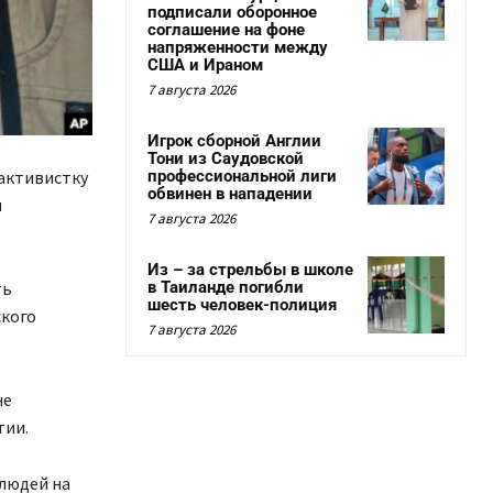
подписали оборонное
соглашение на фоне
напряженности между
США и Ираном
7 августа 2026
Игрок сборной Англии
Тони из Саудовской
активистку
профессиональной лиги
обвинен в нападении
и
7 августа 2026
Из – за стрельбы в школе
ть
в Таиланде погибли
шесть человек-полиция
кого
7 августа 2026
не
тии.
 людей на