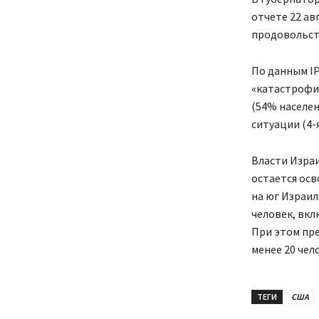
отчете 22 ав
продовольств
По данным IP
«катастрофич
(54% населе
ситуации (4-я
Власти Израи
остается ос
на юг Израил
человек, вкл
При этом пре
менее 20 чел
ТЕГИ
США