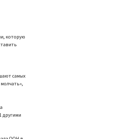
ии, которую
оставить
ишают самых
 молчать»,
ла
1 другими
вала ООН в