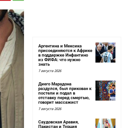
Аргентина и Мексика
присоединяются к Африке
в поддержке Инфантино
из ФИФА: что нужно
знать
7 августа 2026
Диего Марадона
раздулся, был прикован к
постели и подал в
отставку перед смертью,
говорит массажист
7 августа 2026
Саудовская Аравия,
Пакистан и Турция