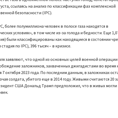
густа, ссылаясь на анализ по классификации фаз комплексной
енной безопасности (IPC).
C, более полумиллиона человек в полосе газа находятся в
еских условиях», в том числе из-за голода и бедности. Еще 1,
ния) были классифицированы как находящиеся в состоянии чр
 стадия по IPC), 396 тысяч – в кризисе.
ля заявляют, что одной из основных целей военной операции 
вобождение заложников, захваченных джигадистами во время 
я 7 октября 2023 года. По последним данным, в заложниках ост
ючая солдата, убитого еще в 2014 году. Живыми считаются 20 
зидент США Дональд Трамп предположил, что в живых могли 
овек.