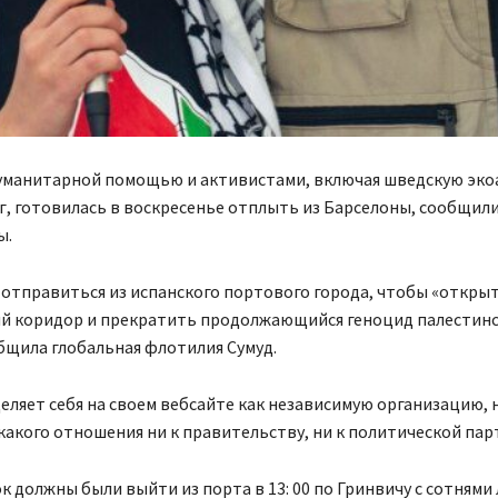
гуманитарной помощью и активистами, включая шведскую эко
г, готовилась в воскресенье отплыть из Барселоны, сообщил
ы.
отправиться из испанского портового города, чтобы «откры
й коридор и прекратить продолжающийся геноцид палестинс
бщила глобальная флотилия Сумуд.
еляет себя на своем вебсайте как независимую организацию, 
кого отношения ни к правительству, ни к политической пар
к должны были выйти из порта в 13: 00 по Гринвичу с сотнями