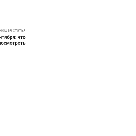
ующая статья
нтября: что
посмотреть