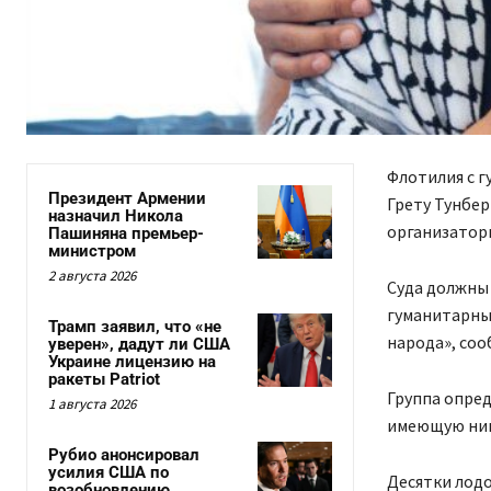
Флотилия с 
Президент Армении
Грету Тунбер
назначил Никола
организатор
Пашиняна премьер-
министром
2 августа 2026
Суда должны 
гуманитарны
Трамп заявил, что «не
народа», соо
уверен», дадут ли США
Украине лицензию на
ракеты Patriot
Группа опред
1 августа 2026
имеющую ника
Рубио анонсировал
усилия США по
Десятки лодо
возобновлению