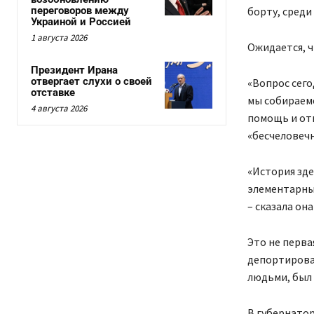
переговоров между
борту, среди
Украиной и Россией
1 августа 2026
Ожидается, ч
Президент Ирана
отвергает слухи о своей
«Вопрос сего
отставке
мы собираемс
4 августа 2026
помощь и от
«бесчеловечн
«История зде
элементарных
– сказала он
Это не перва
депортирован
людьми, был
В губернатор