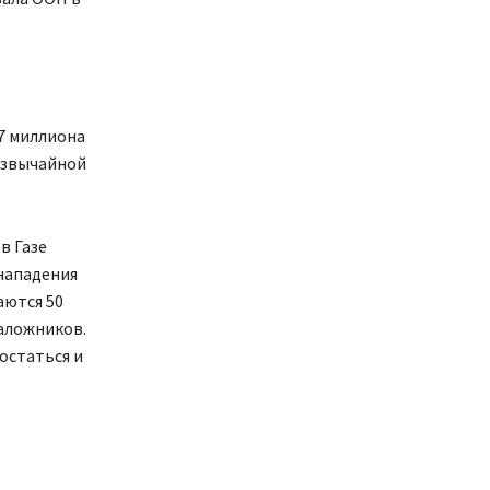
07 миллиона
езвычайной
в Газе
нападения
аются 50
заложников.
остаться и