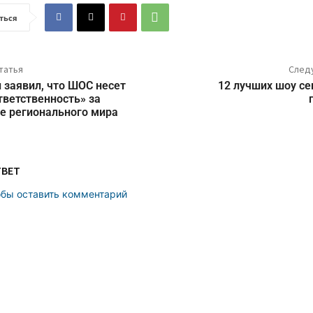
ться
татья
След
 заявил, что ШОС несет
12 лучших шоу се
ветственность» за
е регионального мира
ТВЕТ
обы оставить комментарий