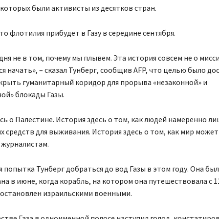
 которых были активисты из десятков стран.
то флотилия прибудет в Газу в середине сентября.
дня не в том, почему мы плывем. Эта история совсем не о мисс
я начать», – сказал Тунберг, сообщив AFP, что целью было д
крыть гуманитарный коридор для прорыва «незаконной» и
ой» блокады Газы.
сь о Палестине. История здесь о том, как людей намеренно л
 средств для выживания. История здесь о том, как мир может
а журналистам.
я попытка Тунберг добраться до вод Газы в этом году. Она бы
а в июне, когда корабль, на котором она путешествовала с 1
 остановлен израильскими военными.
стве Газа в одноименной полосе наступил голод, констатиро