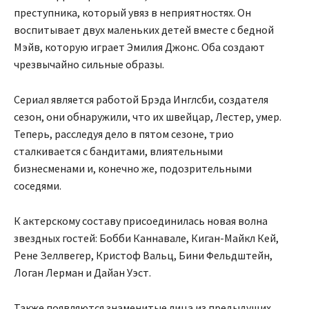
преступника, который увяз в неприятностях. Он
воспитывает двух маленьких детей вместе с бедной
Мэйв, которую играет Эмилия Джонс. Оба создают
чрезвычайно сильные образы.
Сериал является работой Брэда Инглсби, создателя
сезон, они обнаружили, что их швейцар, Лестер, умер.
Теперь, расследуя дело в пятом сезоне, трио
сталкивается с бандитами, влиятельными
бизнесменами и, конечно же, подозрительными
соседями.
К актерскому составу присоединилась новая волна
звездных гостей: Бобби Каннавале, Киган-Майкл Кей,
Рене Зеллвегер, Кристоф Вальц, Бини Фельдштейн,
Логан Лерман и Дайан Уэст.
Также появляются знаменитые лица из предыдущих