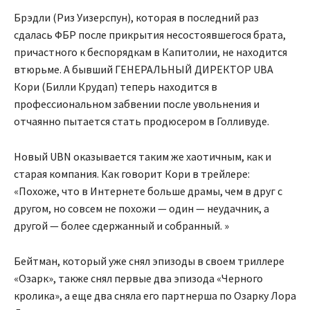
Брэдли (Риз Уизерспун), которая в последний раз
сдалась ФБР после прикрытия несостоявшегося брата,
причастного к беспорядкам в Капитолии, не находится
втюрьме. А бывший ГЕНЕРАЛЬНЫЙ ДИРЕКТОР UBA
Кори (Билли Крудап) теперь находится в
профессиональном забвении после увольнения и
отчаянно пытается стать продюсером в Голливуде.
Новый UBN оказывается таким же хаотичным, как и
старая компания. Как говорит Кори в трейлере:
«Похоже, что в Интернете больше драмы, чем в друг с
другом, но совсем не похожи — один — неудачник, а
другой — более сдержанный и собранный. »
Бейтман, который уже снял эпизоды в своем триллере
«Озарк», также снял первые два эпизода «Черного
кролика», а еще два сняла его партнерша по Озарку Лора