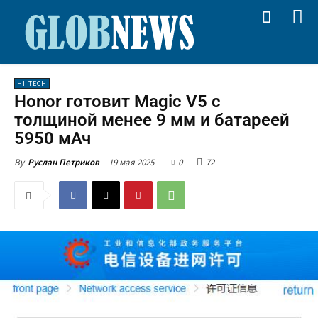
HI-TECH
Honor готовит Magic V5 с
толщиной менее 9 мм и батареей
5950 мАч
19 мая 2025
0
72
By
Руслан Петриков