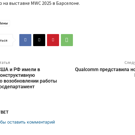
 на выставке MWC 2025 в Барселоне.
фоны
ться
татья
След
США и РФ имели в
Qualcomm представила н
конструктивную
о возобновлении работы
Госдепартамент
ТВЕТ
обы оставить комментарий