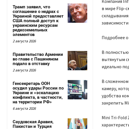
Компания Inf
Трамп заявил, что
в мире Flip-
соглашение о недрах с
складывания 
Украиной предоставляет
США полный доступ к
зависимости
украинским ресурсам
редкоземельных
элементов
Подробнее о
2 августа 2026
В полностью 
Правительство Армении
во главе с Пашиняном
вытянутым с
подало в отставку
идеально под
2 августа 2026
В сложенном 
Генсекретарь ООН
осудил удары России по
камеру, кото
Украине и «эскалацию
удобства ком
конфликта, в частности,
на территории РФ»
закрепить Min
6 августа 2026
Mini Tri-Fol
Саудовская Аравия,
характеристи
Пакистан и Турция