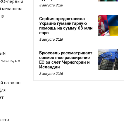
ZERO-первый
8 августа 2026
й механизм
 в
Сербия предоставила
Украине гуманитарную
помощь на сумму 63 млн
евро
8 августа 2026
ным
Брюссель рассматривает
совместное расширение
часть, он
ЕС за счет Черногории и
Исландии
.
8 августа 2026
й на экшн-
Для
ет
а его