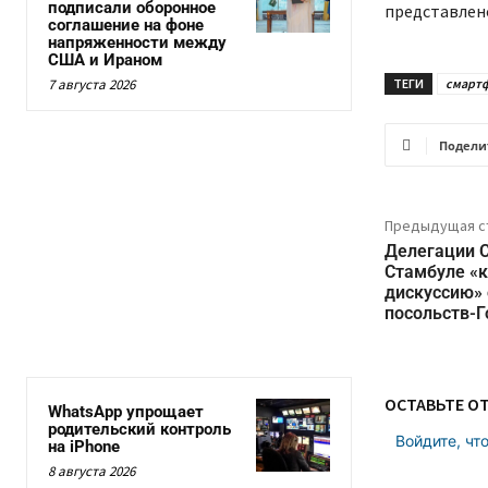
подписали оборонное
представлено
соглашение на фоне
напряженности между
США и Ираном
7 августа 2026
ТЕГИ
смарт
Подели
Предыдущая с
Делегации 
Стамбуле «
дискуссию» 
посольств-
ОСТАВЬТЕ О
WhatsApp упрощает
родительский контроль
Войдите, чт
на iPhone
8 августа 2026