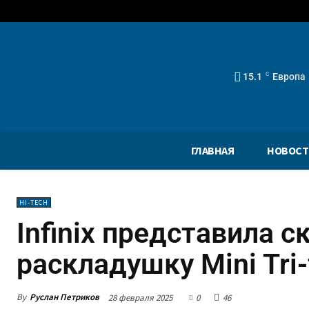
15.1
C
Европа
ГЛАВНАЯ
НОВОСТ
HI-TECH
Infinix представила 
раскладушку Mini Tri
By
Руслан Петриков
28 февраля 2025
0
46