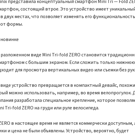
inix представила концептуальный смартфон Mini Tri — Fold 
смартфон, состоящий втрое. Это устройство имеет уникальны
в двух местах, что позволяет изменять его функциональность
 от формы.
 новинке
разложенном виде Mini Tri-fold ZERO становится традицион
мартфоном с большим экраном. Если сложить только нижнюю 
ходит для просмотра вертикальных видео или съемки без рук
виде устройство превращается в компактный девайс, похожи
рый можно использовать, например, во время велопрогулок. 
пания разработала специальное крепление, которое позволя
i Tri-fold ZERO на груди или руле велосипеда.
d ZERO в настоящее время не является коммерчески доступным, 
ки и цена не были объявлены. Устройство, вероятно, будет