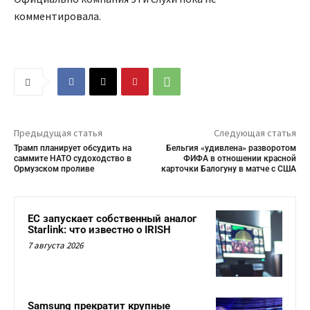
комментировала.
Предыдущая статья
Следующая статья
Трамп планирует обсудить на
Бельгия «удивлена» разворотом
саммите НАТО судоходство в
ФИФА в отношении красной
Ормузском проливе
карточки Балогуну в матче с США
ЕС запускает собственный аналог
Starlink: что известно о IRISH
7 августа 2026
Samsung прекратит крупные