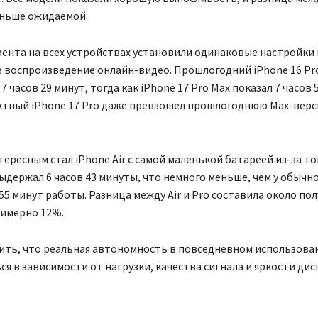
еньше ожидаемой.
ента на всех устройствах установили одинаковые настройки 
 воспроизведение онлайн-видео. Прошлогодний iPhone 16 Pr
 часов 29 минут, тогда как iPhone 17 Pro Max показал 7 часов 
ктный iPhone 17 Pro даже превзошел прошлогоднюю Max-верс
ересным стал iPhone Air с самой маленькой батареей из-за т
выдержал 6 часов 43 минуты, что немного меньше, чем у обычн
и 55 минут работы. Разница между Air и Pro составила около по
римерно 12%.
ить, что реальная автономность в повседневном использова
я в зависимости от нагрузки, качества сигнала и яркости дис