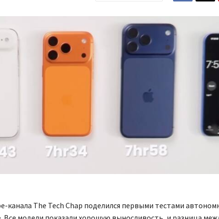
be-канала The Tech Chap поделился первыми тестами автоном
. Все модели показали хорошую выносливость, и разница меж