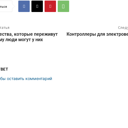
ться
татья
След
ества, которые переживут
Контроллеры для электров
му люди могут у них
ТВЕТ
обы оставить комментарий