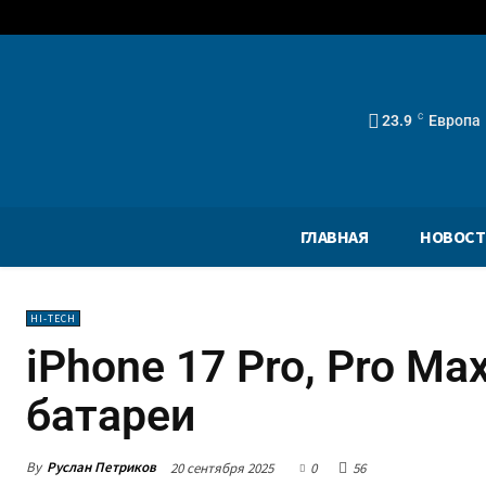
23.9
C
Европа
ГЛАВНАЯ
НОВОСТ
HI-TECH
iPhone 17 Pro, Pro Ma
батареи
By
Руслан Петриков
20 сентября 2025
0
56