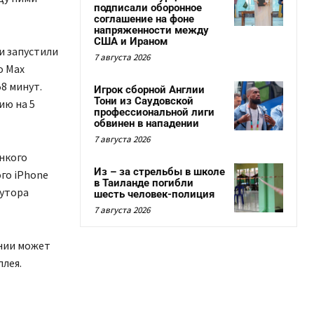
подписали оборонное
соглашение на фоне
напряженности между
США и Ираном
и запустили
7 августа 2026
o Max
58 минут.
Игрок сборной Англии
Тони из Саудовской
ию на 5
профессиональной лиги
обвинен в нападении
7 августа 2026
онкого
Из – за стрельбы в школе
ого iPhone
в Таиланде погибли
лутора
шесть человек-полиция
7 августа 2026
нии может
плея.