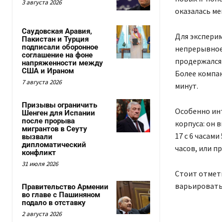
3 августа 2026
оказалась м
Саудовская Аравия,
Для эксперим
Пакистан и Турция
подписали оборонное
непрерывное
соглашение на фоне
продержался 7
напряженности между
США и Ираном
Более компа
7 августа 2026
минут.
Призывы ограничить
Особенно инт
Шенген для Испании
после прорыва
корпуса: он 
мигрантов в Сеуту
17 с 6 часам
вызвали
дипломатический
часов, или п
конфликт
31 июля 2026
Стоит отмет
варьироватьс
Правительство Армении
во главе с Пашиняном
подало в отставку
2 августа 2026