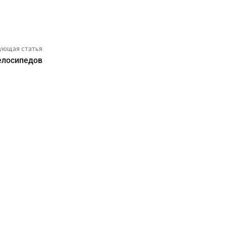
ующая статья
елосипедов