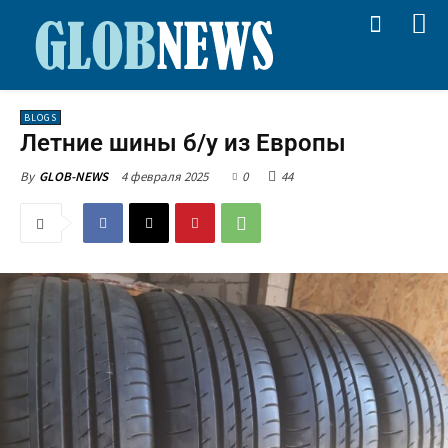
BLOGS
Летние шины б/у из Европы
4 февраля 2025
0
44
By
GLOB-NEWS