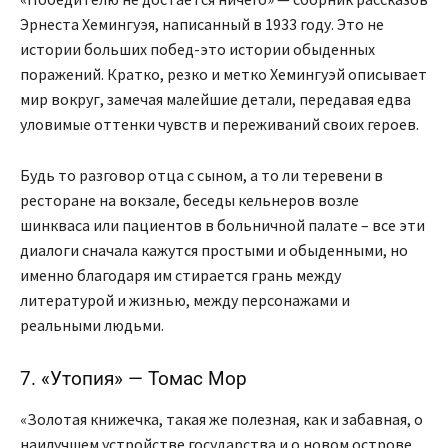
Эрнеста Хемингуэя, написанный в 1933 году. Это не
истории больших побед-это истории обыденных
поражений. Кратко, резко и метко Хемингуэй описывает
мир вокруг, замечая малейшие детали, передавая едва
уловимые оттенки чувств и переживаний своих героев.
Будь то разговор отца с сыном, а то ли теревени в
ресторане на вокзале, беседы кельнеров возле
шинкваса или пациентов в больничной палате – все эти
диалоги сначала кажутся простыми и обыденными, но
именно благодаря им стирается грань между
литературой и жизнью, между персонажами и
реальными людьми.
7. «Утопия» — Томас Мор
«Золотая книжечка, такая же полезная, как и забавная, о
наилучшем устройстве государства и о новом острове