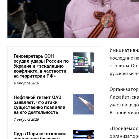
Инициативная
Генсекретарь ООН
последние не
осудил удары России по
столицы. Об 
Украине и «эскалацию
конфликта, в частности,
русскоязычны
на территории РФ»
6 августа 2026
Организаторы
Лафайет-скве
Нефтяной гигант ОАЭ
заявляет, что атаки
участники д
существенно повлияли
Второй миро
на его деятельность
7 августа 2026
«Пройдем с о
Суд в Париже отклонил
организаторы
апелляцию бывшего