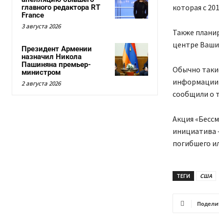
которая с 20
главного редактора RT
France
3 августа 2026
Также плани
центре Ваши
Президент Армении
назначил Никола
Пашиняна премьер-
Обычно таки
министром
информации 
2 августа 2026
сообщили о т
Акция «Бессм
инициатива 
погибшего ил
ТЕГИ
США
Подели