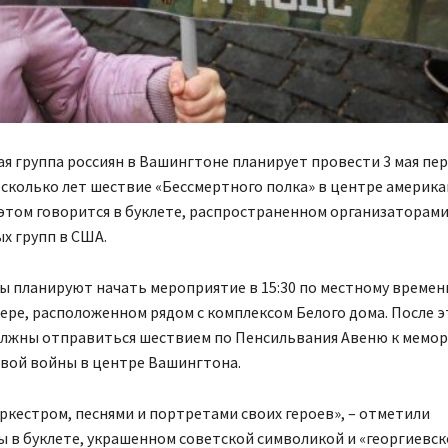
 группа россиян в Вашингтоне планирует провести 3 мая пер
сколько лет шествие «Бессмертного полка» в центре америк
этом говорится в буклете, распространенном организаторами
х групп в США.
 планируют начать мероприятие в 15:30 по местному времен
ре, расположенном рядом с комплексом Белого дома. После э
олжны отправиться шествием по Пенсильвания Авеню к мемор
вой войны в центре Вашингтона.
ркестром, песнями и портретами своих героев», – отметили
 в буклете, украшенном советской символикой и «георгиевск