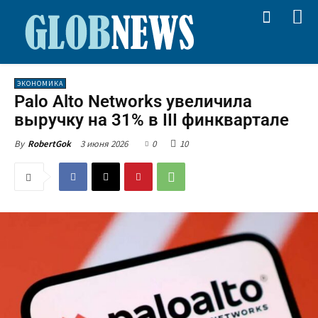
ЭКОНОМИКА
Palo Alto Networks увеличила
выручку на 31% в III финквартале
3 июня 2026
0
10
By
RobertGok